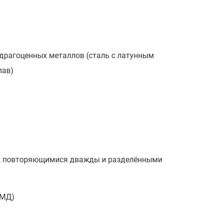
едрагоценных металлов (сталь с латунным
лав)
», повторяющимися дважды и разделёнными
ММД)