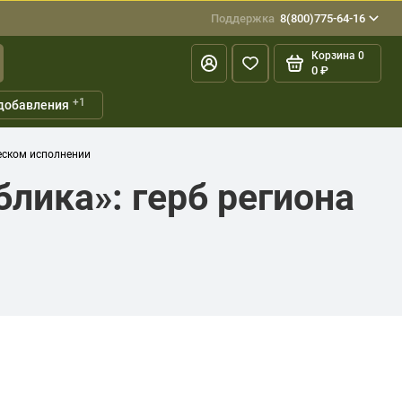
Поддержка
8(800)775-64-16
Корзина
0
0 ₽
+1
добавления
еском исполнении
лика»: герб региона