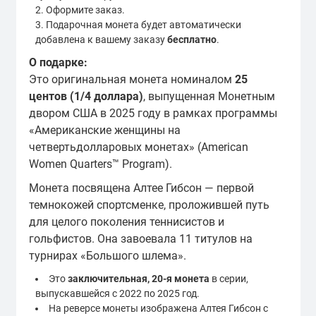
Оформите заказ.
Подарочная монета будет автоматически
добавлена к вашему заказу
бесплатно
.
О подарке:
Это оригинальная монета номиналом
25
центов (1/4 доллара)
, выпущенная Монетным
двором США в 2025 году в рамках программы
«Американские женщины на
четвертьдолларовых монетах» (American
Women Quarters™ Program).
Монета посвящена Алтее Гибсон — первой
темнокожей спортсменке, проложившей путь
для целого поколения теннисистов и
гольфистов. Она завоевала 11 титулов на
турнирах «Большого шлема».
Это
заключительная, 20-я монета
в серии,
выпускавшейся с 2022 по 2025 год.
На реверсе монеты изображена Алтея Гибсон с