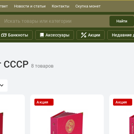
твет
Новости и статьи
Контакты
Скупка монет
Найти
Банкноты
Аксессуары
Акции
Недавние 
т СССР
8 товаров
Акция
Акция