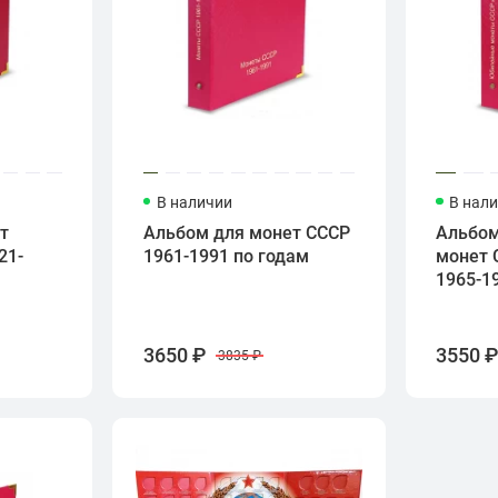
В наличии
В нал
т
Альбом для монет СССР
Альбом
21-
1961-1991 по годам
монет 
1965-1
3650 ₽
3550 
3835 ₽