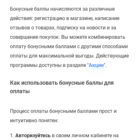
Бонусные баллы начисляются за различные
действия: регистрацию в магазине, написание
отзывов о товарах, подписку на новости и за
совершение покупок. Вы можете комбинировать
оплату бонусными баллами с другими способами
оплаты для максимальной выгоды. Действующие
программы доступны в разделе "
Акции
".
Как использовать бонусные баллы для
оплаты
Процесс оплаты бонусными баллами прост и
интуитивно понятен:
Авторизуйтесь
в своем личном кабинете на