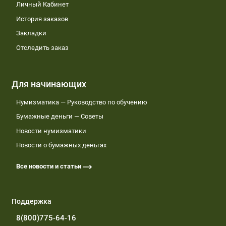
Личный Кабинет
История заказов
Закладки
Отследить заказ
Для начинающих
Нумизматика — Руководство по обучению
Бумажные деньги — Советы
Новости нумизматики
Новости о бумажных деньгах
Все новости и статьи
Поддержка
8(800)775-64-16