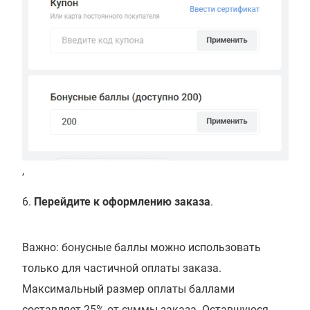
,
Перейдите к оформлению заказа
.
Важно: бонусные баллы можно использовать
только для частичной оплаты заказа.
Максимальный размер оплаты баллами
составляет 25% от суммы заказа. Оставшуюся