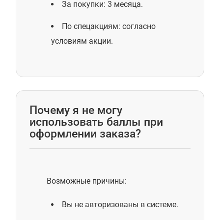
За покупки: 3 месяца.
По спецакциям: согласно
условиям акции.
Почему я не могу
использовать баллы при
оформлении заказа?
Возможные причины:
Вы не авторизованы в системе.