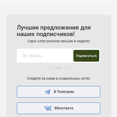
Лучшие предложения для
наших подписчиков!
Одно электронное письмо в неделю
Подписаться
Или
Следите за нами в социальных сетях
В Телеграм
ВКонтакте