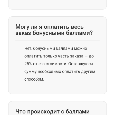
Могу ли я оплатить весь
заказ бонусными баллами?
Нет, бонусными баллами можно
оплатить только часть заказа — до
25% от его стоимости. Оставшуюся
сумму необходимо оплатить другим
способом.
Что происходит с баллами