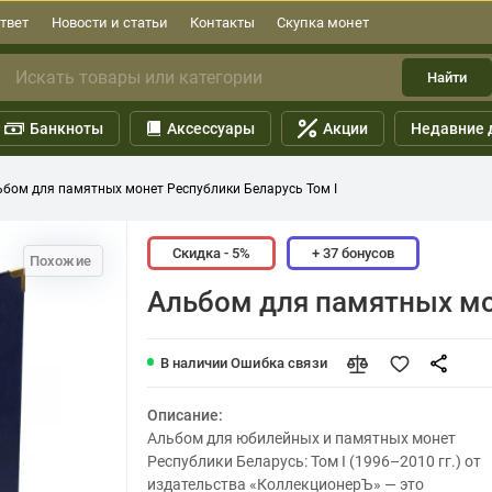
твет
Новости и статьи
Контакты
Скупка монет
Найти
Банкноты
Аксессуары
Акции
Недавние 
ьбом для памятных монет Республики Беларусь Том I
Скидка - 5%
+ 37 бонусов
Похожие
Альбом для памятных мо
В наличии
Ошибка связи
Описание:
Альбом для юбилейных и памятных монет
Республики Беларусь: Том I (1996–2010 гг.) от
издательства «КоллекционерЪ» — это