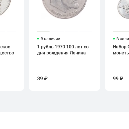
В наличии
В нал
сское
1 рубль 1970 100 лет со
Набор 
щество
дня рождения Ленина
монет
39 ₽
99 ₽