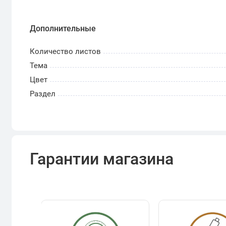
Преимущества альбомов «КоллекционерЪ»
Профессиональная защита металла:
Листы и
Дополнительные
безопасных для медно-никелевых сплавов. Э
штемпельный блеск коллекции даже спустя д
Количество листов
Надежная конструкция переплета:
Болтовое 
Тема
долговечность издания. Вы можете легко до
Цвет
целостности альбома.
Раздел
Единый стиль коллекции:
Том I полностью с
(охватывающим период с 2011 года), позвол
всей коллекции современных белорусских п
Завершенность экспозиции:
Использование ф
Гарантии магазина
коллекции аккуратный вид и обеспечивает д
повреждений при вертикальном хранении.
Внимание: монеты в комплектацию товара не входят
материалах они представлены исключительно для ви
рекомендуем также приобрести Том II.