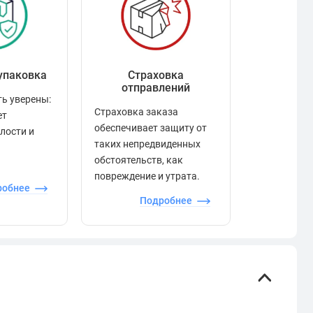
упаковка
Страховка
Рейтинг
отправлений
ь уверены:
Рейтинг по
Страховка заказа
ет
положител
обеспечивает защиту от
елости и
отзывами в
таких непредвиденных
качества то
обстоятельств, как
сервиса и д
повреждение и утрата.
робнее
П
Подробнее