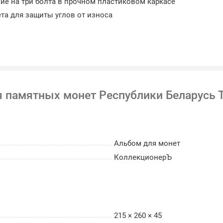
е на три болта в прочном пластиковом каркасе
та для защиты углов от износа
тные монеты номиналом 1 рубль, выпущенные за
абжены подписями, отражающими хронологию
 памятных монет Республики Беларусь Т
амых первых памятных монет Беларуси,
ионного института. В этот период дизайн активно
аменты.
азмещение монет, посвященных знаковым
Альбом для монет
дию, спортивным достижениям и международным
КоллекционерЪ
факт, что большинство монет этого периода
ши и Германии, что часто отражается в высоком
нерских решениях.
215 × 260 × 45