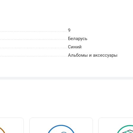
зготовлены из химически инертных материалов,
то предотвращает окисление и потемнение, сохраняя
есятилетия.
9
соединение в пластиковом каркасе гарантирует
Беларусь
бавлять дополнительные листы, не нарушая
Синий
Альбомы и аксессуары
овместим по дизайну и формату со вторым томом
яя создать гармоничное и завершенное хранилище для
амятных монет.
ирменных защитных футляров (шуберов) придает
ополнительную защиту от пыли и механических
 и приобретаются отдельно. На демонстрационных
зуализации порядка раскладки. Для полноты собрания