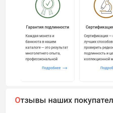
Гарантия подлинности
Сертификаци
Каждая монета и
Сертификация — 
банкнота в нашем
лучших способов
каталоге — это результат
проверить редко
многолетнего опыта,
подлинность и ц
профессиональной
коллекционной 
экспертизы и строгого
Подробнее
Подро
контроля.
О
тзывы наших покупате