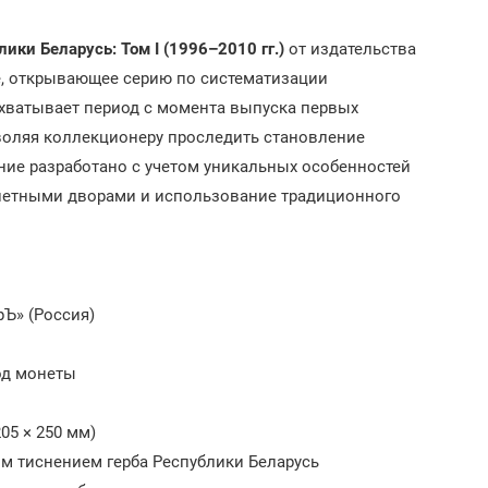
ки Беларусь: Том I (1996–2010 гг.)
от издательства
, открывающее серию по систематизации
хватывает период с момента выпуска первых
зволяя коллекционеру проследить становление
ние разработано с учетом уникальных особенностей
онетными дворами и использование традиционного
Ъ» (Россия)
од монеты
05 × 250 мм)
м тиснением герба Республики Беларусь