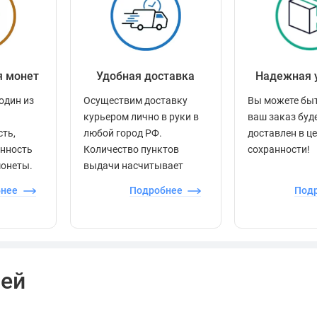
я монет
Удобная доставка
Надежная 
один из
Осуществим доставку
Вы можете быт
курьером лично в руки в
ваш заказ буд
сть,
любой город РФ.
доставлен в ц
енность
Количество пунктов
сохранности!
монеты.
выдачи насчитывает
более 60 000 точек по
бнее
Подробнее
Под
всей стране.
лей