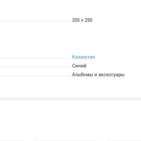
ов.
205 × 250
Лист изготовлен из плотного многослойного картона
Отсутствие агрессивных кислот, ПВХ и жестких
ту специфических сплавов от окисления, потемнения
Казахстан
аждая линия ячеек защищена скользящей
Синий
 плотно запирает монеты в гнездах, полностью
Альбомы и аксессуары
ерелистывании страниц альбома.
струкция позволяет детально рассматривать
му Национального Банка на аверсе и сложнейшую
монеты из защитных ячеек.
тных отверстий обеспечивает полную совместимость
 универсальными папками на кольцах от