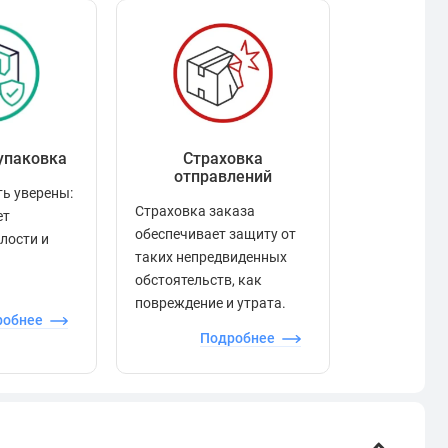
упаковка
Страховка
Рейтинг
отправлений
ь уверены:
Рейтинг по
Страховка заказа
ет
положител
обеспечивает защиту от
елости и
отзывами в
таких непредвиденных
качества то
обстоятельств, как
сервиса и д
повреждение и утрата.
робнее
П
Подробнее