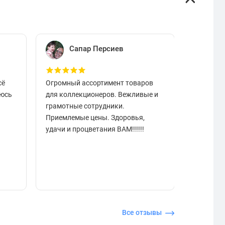
Сапар Персиев
Е
сё
Огромный ассортимент товаров
Отличный
аюсь
для коллекционеров. Вежливые и
вовремя.
грамотные сотрудники.
чистые в
Приемлемые цены. Здоровья,
разобрат
удачи и процветания ВАМ!!!!!!
подарок.
отзывчи
Все отзывы