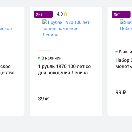
4.0
Хит
Хит
В нал
В наличии
Набор 
сское
1 рубль 1970 100 лет со
монет
щество
дня рождения Ленина
99 ₽
39 ₽