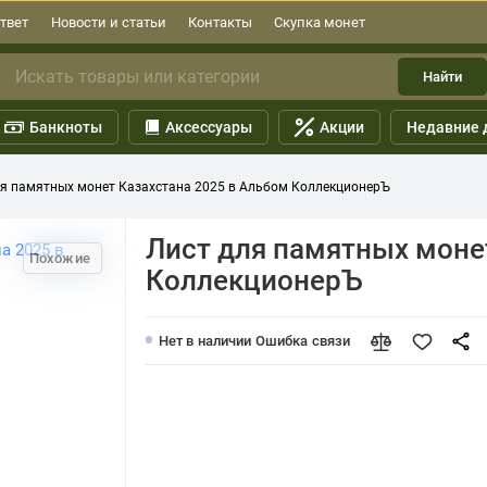
твет
Новости и статьи
Контакты
Скупка монет
Найти
Банкноты
Аксессуары
Акции
Недавние 
ля памятных монет Казахстана 2025 в Альбом КоллекционерЪ
Лист для памятных моне
Похожие
КоллекционерЪ
Нет в наличии
Ошибка связи