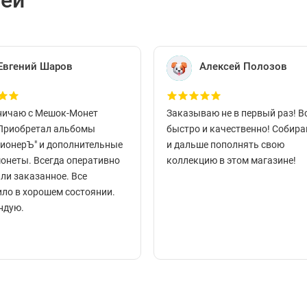
лей
Евгений Шаров
Алексей Полозов
ничаю с Мешок-Монет
Заказываю не в первый раз! В
 Приобретал альбомы
быстро и качественно! Собир
ционерЪ" и дополнительные
и дальше пополнять свою
монеты. Всегда оперативно
коллекцию в этом магазине!
ли заказанное. Все
ло в хорошем состоянии.
ндую.