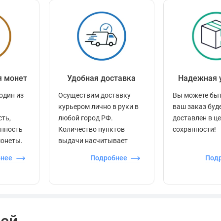
 и приобретаются отдельно. На демонстрационных
зуализации порядка раскладки.
я монет
Удобная доставка
Надежная 
один из
Осуществим доставку
Вы можете быт
курьером лично в руки в
ваш заказ буд
сть,
любой город РФ.
доставлен в ц
енность
Количество пунктов
сохранности!
монеты.
выдачи насчитывает
более 60 000 точек по
бнее
Подробнее
Под
всей стране.