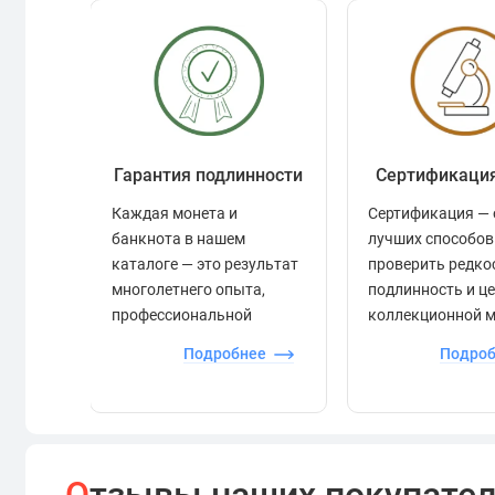
Внимание: монеты в комплектацию товара не входят
материалах они представлены исключительно для ви
Гарантия подлинности
Сертификаци
Каждая монета и
Сертификация — 
банкнота в нашем
лучших способов
каталоге — это результат
проверить редко
многолетнего опыта,
подлинность и ц
профессиональной
коллекционной 
экспертизы и строгого
Подробнее
Подро
контроля.