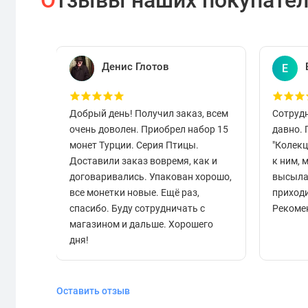
О
тзывы наших покупате
Денис Глотов
Е
Добрый день! Получил заказ, всем
Сотруд
очень доволен. Приобрел набор 15
давно.
монет Турции. Серия Птицы.
"Колек
Доставили заказ вовремя, как и
к ним, 
договаривались. Упакован хорошо,
высыла
все монетки новые. Ещё раз,
приходи
спасибо. Буду сотрудничать с
Рекоме
магазином и дальше. Хорошего
дня!
Оставить отзыв