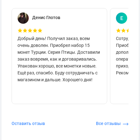
демонстрационных материалах они представлены
исключительно для визуализации порядка раскладки
Денис Глотов
Евг
Е
серий.
Добрый день! Получил заказ, всем
Сотруднича
очень доволен. Приобрел набор 15
Приобретал
монет Турции. Серия Птицы. Доставили
дополнител
заказ вовремя, как и договаривались.
оперативно
Упакован хорошо, все монетки новые.
приходило 
Ещё раз, спасибо. Буду сотрудничать с
Рекоменду
магазином и дальше. Хорошего дня!
Оставить отзыв
Все отзывы