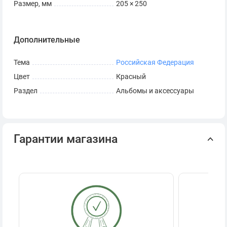
Размер, мм
205 × 250
места под сувенирные и общественные памятные
знаки, выражающие признательность медицинским
работникам.
Дополнительные
Серия жетонов «Декабристы»:
Индивидуальные
гнезда под историческую линейку жетонов,
Тема
Российская Федерация
посвященную участникам восстания 1825 года и
Цвет
Красный
важным событиям того периода.
Раздел
Альбомы и аксессуары
Преимущества листов «КоллекционерЪ»
Профессиональная защита сплавов:
Лист
Гарантии магазина
изготовлен из плотного многослойного картона и
химически инертного блистерного пластика высокого
качества. Отсутствие агрессивных кислот, хлора и ПВХ
гарантирует надежную защиту металлов (латуни,
меди, нейзильбера) от потемнения, окисления и
появления налета.
Фирменная система выдвижных задвижек: