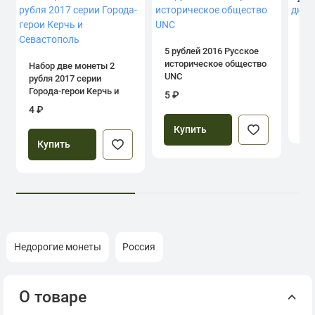
4.0
1 р
дн
5 рублей 2016 Русское
историческое общество
Набор две монеты 2
UNC
рубля 2017 серии
39
Города-герои Керчь и
5 ₽
Севастополь
4 ₽
Купить
Купить
Недорогие монеты
Россия
О товаре