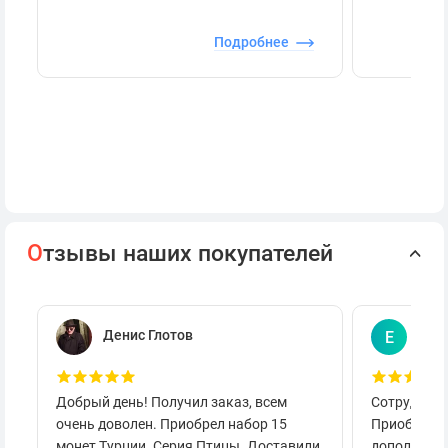
Подробнее
О
тзывы наших покупателей
Денис Глотов
Евг
Е
Добрый день! Получил заказ, всем
Сотруднича
очень доволен. Приобрел набор 15
Приобретал
монет Турции. Серия Птицы. Доставили
дополнител