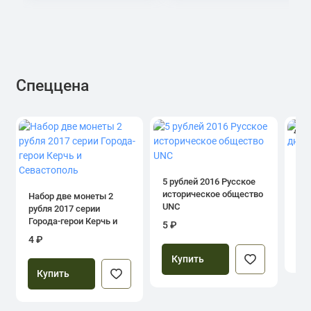
Спеццена
4.0
1 р
дн
5 рублей 2016 Русское
историческое общество
Набор две монеты 2
UNC
рубля 2017 серии
39
Города-герои Керчь и
5 ₽
Севастополь
4 ₽
Купить
Купить