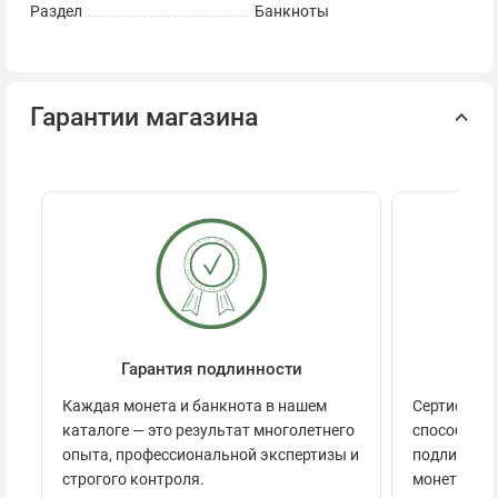
Раздел
Банкноты
Гарантии магазина
Гарантия подлинности
Се
Каждая монета и банкнота в нашем
Сертификац
каталоге — это результат многолетнего
способов п
опыта, профессиональной экспертизы и
подлинност
строгого контроля.
монеты.