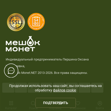
Индивидуальный предприниматель Першина Оксана
Николаевна,
© Meshok-Monet.NET 2013-2026. Все права защищены.
Продолжая использовать наш сайт, вы соглашаетесь на
обработку
файлов cookie
0
ПОДТВЕРДИТЬ
Каталог
Поиск
Корзина
Избранное
Войти