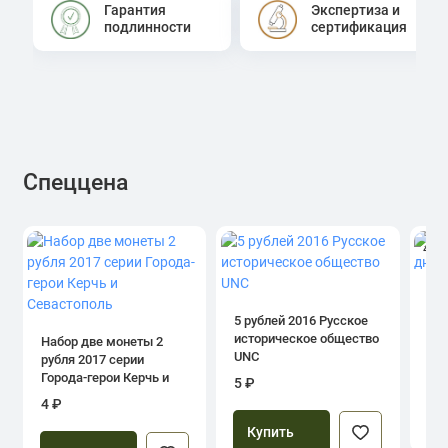
Гарантия
Экспертиза и
подлинности
сертификация
Спеццена
4.0
1 р
дн
5 рублей 2016 Русское
историческое общество
Набор две монеты 2
UNC
рубля 2017 серии
39
Города-герои Керчь и
5 ₽
Севастополь
4 ₽
Купить