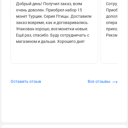
Добрый день! Получил заказ, всем
Сотруднича
очень доволен. Приобрел набор 15
Приобретал
монет Турции. Серия Птицы. Доставили
дополнител
заказ вовремя, как и договаривались.
оперативно
Упакован хорошо, все монетки новые.
приходило 
Ещё раз, спасибо. Буду сотрудничать с
Рекоменду
магазином и дальше. Хорошего дня!
Оставить отзыв
Все отзывы