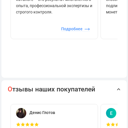
опыта, профессиональной экспертизы и
подлинност
строгого контроля.
монеты.
Подробнее
О
тзывы наших покупателей
Денис Глотов
Евг
Е