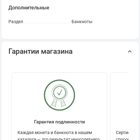
Дополнительные
Раздел
Банкноты
Гарантии магазина
Гарантия подлинности
Се
Каждая монета и банкнота в нашем
Сертификац
каталоге — это результат многолетнего
способов п