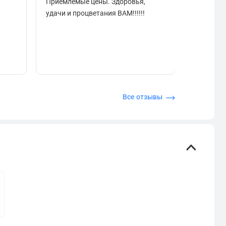
Приемлемые цены. Здоровья,
разобрат
удачи и процветания ВАМ!!!!!!
подарок.
отзывчи
Все отзывы