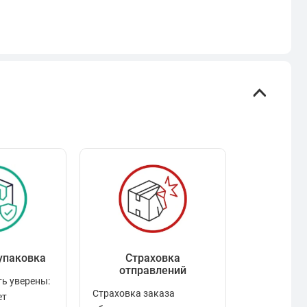
упаковка
Страховка
Рейтинг
отправлений
ь уверены:
Рейтинг по
Страховка заказа
ет
положител