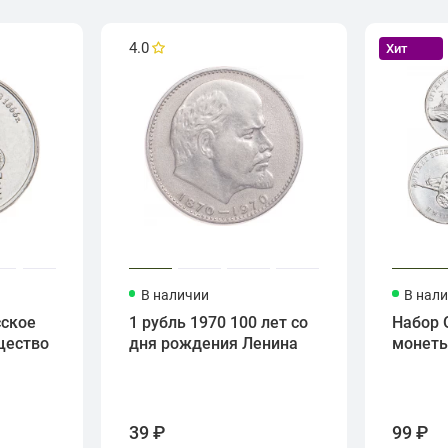
4.0
Хит
В наличии
В нал
сское
1 рубль 1970 100 лет со
Набор 
щество
дня рождения Ленина
монет
39 ₽
99 ₽