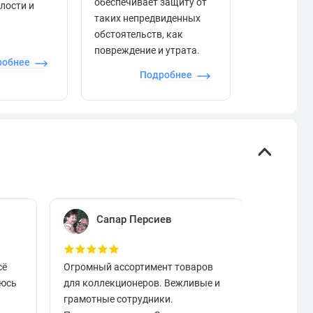
обеспечивает защиту от
елости и
отзывами в
таких непредвиденных
качества то
обстоятельств, как
сервиса и д
повреждение и утрата.
робнее
П
Подробнее
Сапар Персиев
Е
сё
Огромный ассортимент товаров
Отличный
аюсь
для коллекционеров. Вежливые и
вовремя.
грамотные сотрудники.
чистые в