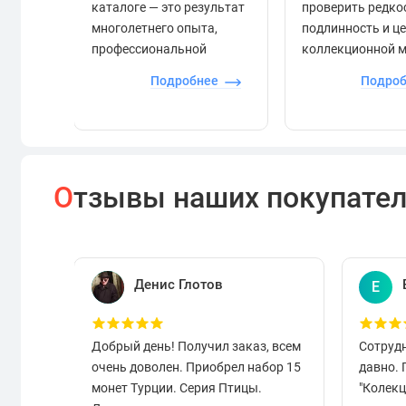
каталоге — это результат
проверить редко
многолетнего опыта,
подлинность и ц
профессиональной
коллекционной 
экспертизы и строгого
Подробнее
Подро
контроля.
О
тзывы наших покупате
Денис Глотов
Е
Добрый день! Получил заказ, всем
Сотруд
очень доволен. Приобрел набор 15
давно.
монет Турции. Серия Птицы.
"Колек