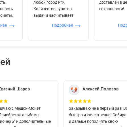
сть,
любой город РФ.
доставлен в ц
енность
Количество пунктов
сохранности!
монеты.
выдачи насчитывает
более 60 000 точек по
бнее
Подробнее
Под
всей стране.
лей
Евгений Шаров
Алексей Полозов
ничаю с Мешок-Монет
Заказываю не в первый раз! В
 Приобретал альбомы
быстро и качественно! Собир
ционерЪ" и дополнительные
и дальше пополнять свою