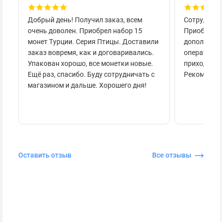
Добрый день! Получил заказ, всем
Сотруднича
очень доволен. Приобрел набор 15
Приобретал
монет Турции. Серия Птицы. Доставили
дополнител
заказ вовремя, как и договаривались.
оперативно
Упакован хорошо, все монетки новые.
приходило 
Ещё раз, спасибо. Буду сотрудничать с
Рекоменду
магазином и дальше. Хорошего дня!
Оставить отзыв
Все отзывы