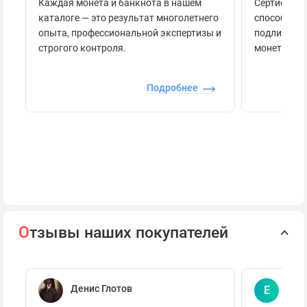
Каждая монета и банкнота в нашем
Сертификац
каталоге — это результат многолетнего
способов п
опыта, профессиональной экспертизы и
подлинност
строгого контроля.
монеты.
Подробнее
О
тзывы наших покупателей
Денис Глотов
Евг
Е