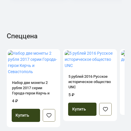
Спеццена
4.0
1 р
дн
5 рублей 2016 Русское
историческое общество
Набор две монеты 2
UNC
рубля 2017 серии
39
Города-герои Керчь и
5 ₽
Севастополь
4 ₽
Купить
Купить