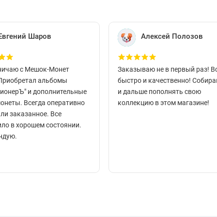
Евгений Шаров
Алексей Полозов
ничаю с Мешок-Монет
Заказываю не в первый раз! В
 Приобретал альбомы
быстро и качественно! Собир
ционерЪ" и дополнительные
и дальше пополнять свою
монеты. Всегда оперативно
коллекцию в этом магазине!
ли заказанное. Все
ло в хорошем состоянии.
ндую.