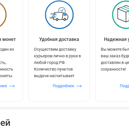
я монет
Удобная доставка
Надежная 
один из
Осуществим доставку
Вы можете быт
курьером лично в руки в
ваш заказ буд
сть,
любой город РФ.
доставлен в ц
енность
Количество пунктов
сохранности!
монеты.
выдачи насчитывает
более 60 000 точек по
бнее
Подробнее
Под
всей стране.
лей