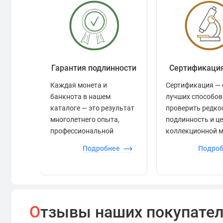
Гарантия подлинности
Сертификаци
Каждая монета и
Сертификация — 
банкнота в нашем
лучших способов
каталоге — это результат
проверить редко
многолетнего опыта,
подлинность и ц
профессиональной
коллекционной 
экспертизы и строгого
Подробнее
Подро
контроля.
О
тзывы наших покупате