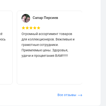
Сапар Персиев
Е
сё
Огромный ассортимент товаров
Отличный
аюсь
для коллекционеров. Вежливые и
вовремя.
грамотные сотрудники.
чистые в
Приемлемые цены. Здоровья,
разобрат
удачи и процветания ВАМ!!!!!!
подарок.
отзывчи
Все отзывы