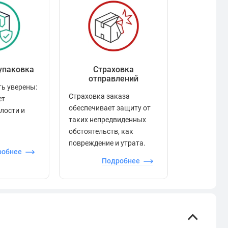
упаковка
Страховка
Рейтинг
отправлений
ь уверены:
Рейтинг по
Страховка заказа
ет
положител
обеспечивает защиту от
елости и
отзывами в
таких непредвиденных
качества то
обстоятельств, как
сервиса и д
повреждение и утрата.
робнее
П
Подробнее