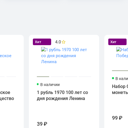
4.0
Хит
Хит
В нал
В наличии
Набор 
сское
1 рубль 1970 100 лет со
монет
щество
дня рождения Ленина
99 ₽
39 ₽