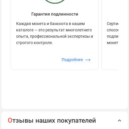
Гарантия подлинности
Се
Каждая монета и банкнота в нашем
Сертификац
каталоге — это результат многолетнего
способов п
опыта, профессиональной экспертизы и
подлинност
строгого контроля.
монеты.
Подробнее
О
тзывы наших покупателей