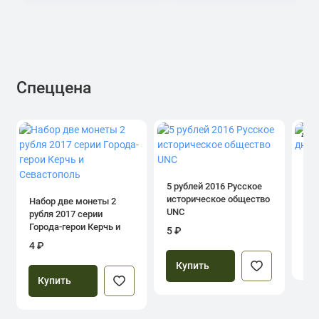
Спеццена
4.0
1 р
дн
5 рублей 2016 Русское
историческое общество
Набор две монеты 2
UNC
рубля 2017 серии
39
Города-герои Керчь и
5 ₽
Севастополь
4 ₽
Купить
Купить