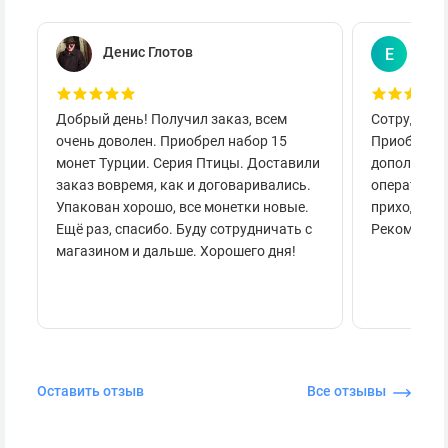
Денис Глотов
Евг
Е
Добрый день! Получил заказ, всем
Сотруднича
очень доволен. Приобрел набор 15
Приобретал
монет Турции. Серия Птицы. Доставили
дополнител
заказ вовремя, как и договаривались.
оперативно
Упакован хорошо, все монетки новые.
приходило 
Ещё раз, спасибо. Буду сотрудничать с
Рекоменду
магазином и дальше. Хорошего дня!
Оставить отзыв
Все отзывы