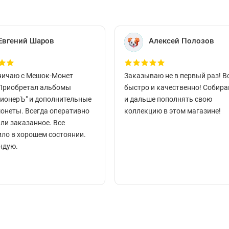
Евгений Шаров
Алексей Полозов
ничаю с Мешок-Монет
Заказываю не в первый раз! В
 Приобретал альбомы
быстро и качественно! Собир
ционерЪ" и дополнительные
и дальше пополнять свою
монеты. Всегда оперативно
коллекцию в этом магазине!
ли заказанное. Все
ло в хорошем состоянии.
ндую.