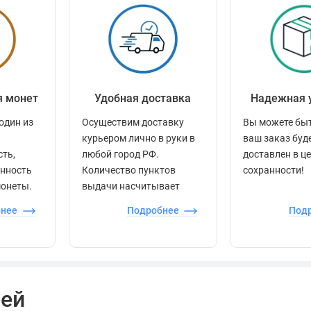
я монет
Удобная доставка
Надежная 
один из
Осуществим доставку
Вы можете быт
курьером лично в руки в
ваш заказ буд
сть,
любой город РФ.
доставлен в ц
енность
Количество пунктов
сохранности!
монеты.
выдачи насчитывает
более 60 000 точек по
бнее
Подробнее
Под
всей стране.
лей