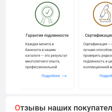
Гарантия подлинности
Сертификаци
Каждая монета и
Сертификация — 
банкнота в нашем
лучших способов
каталоге — это результат
проверить редко
многолетнего опыта,
подлинность и ц
профессиональной
коллекционной 
экспертизы и строгого
Подробнее
Подро
контроля.
О
тзывы наших покупате