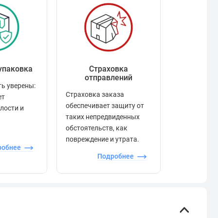
упаковка
Страховка
Рейтинг
отправлений
ь уверены:
Рейтинг по
Страховка заказа
ет
положител
обеспечивает защиту от
елости и
отзывами в
таких непредвиденных
качества то
обстоятельств, как
сервиса и д
повреждение и утрата.
робнее
П
Подробнее