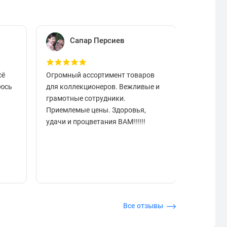
Сапар Персиев
Е
сё
Огромный ассортимент товаров
Отличный
аюсь
для коллекционеров. Вежливые и
вовремя.
грамотные сотрудники.
чистые в
Приемлемые цены. Здоровья,
разобрат
удачи и процветания ВАМ!!!!!!
подарок.
отзывчи
Все отзывы