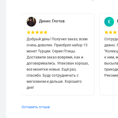
Денис Глотов
Е
Добрый день! Получил заказ, всем
Сотруд
очень доволен. Приобрел набор 15
давно.
монет Турции. Серия Птицы.
"Колек
Доставили заказ вовремя, как и
к ним, 
договаривались. Упакован хорошо,
высыла
все монетки новые. Ещё раз,
приходи
спасибо. Буду сотрудничать с
Рекоме
магазином и дальше. Хорошего
дня!
Оставить отзыв