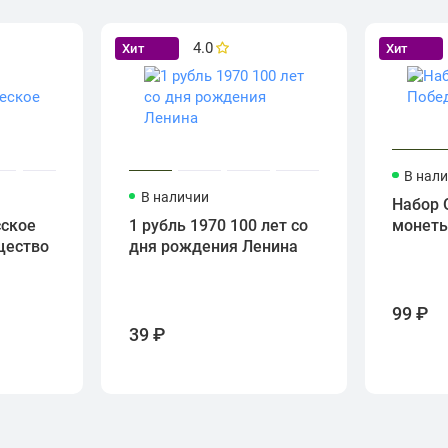
4.0
Хит
Хит
В нал
В наличии
Набор 
сское
1 рубль 1970 100 лет со
монет
щество
дня рождения Ленина
99 ₽
39 ₽