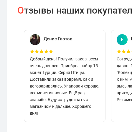
О
тзывы наших покупате
Денис Глотов
Е
Добрый день! Получил заказ, всем
Сотруд
очень доволен. Приобрел набор 15
давно.
монет Турции. Серия Птицы.
"Колек
Доставили заказ вовремя, как и
к ним, 
договаривались. Упакован хорошо,
высыла
все монетки новые. Ещё раз,
приходи
спасибо. Буду сотрудничать с
Рекоме
магазином и дальше. Хорошего
дня!