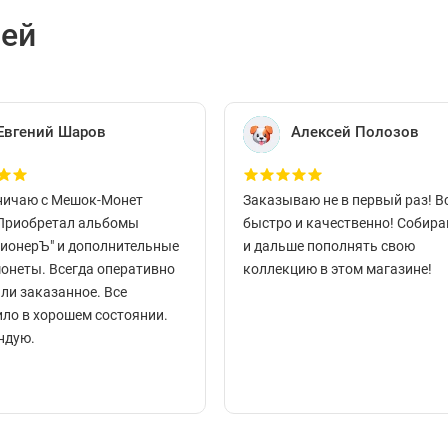
лей
Евгений Шаров
Алексей Полозов
ничаю с Мешок-Монет
Заказываю не в первый раз! В
 Приобретал альбомы
быстро и качественно! Собир
ционерЪ" и дополнительные
и дальше пополнять свою
монеты. Всегда оперативно
коллекцию в этом магазине!
ли заказанное. Все
ло в хорошем состоянии.
ндую.