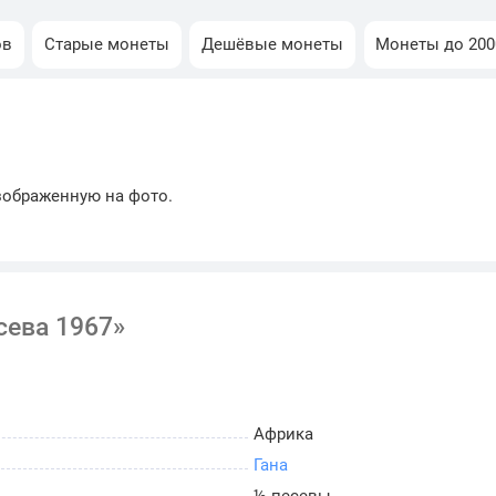
ов
Старые монеты
Дешёвые монеты
Монеты до 200
зображенную на фото.
есева 1967»
Африка
Гана
½ песевы