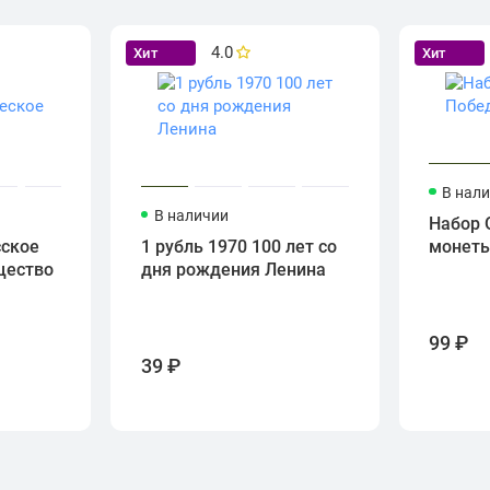
4.0
Хит
Хит
В нал
В наличии
Набор 
сское
1 рубль 1970 100 лет со
монет
щество
дня рождения Ленина
99 ₽
39 ₽