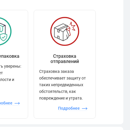
упаковка
Страховка
Рейтинг
отправлений
ь уверены:
Рейтинг по
Страховка заказа
ет
положител
обеспечивает защиту от
елости и
отзывами в
таких непредвиденных
качества то
обстоятельств, как
сервиса и д
повреждение и утрата.
робнее
П
Подробнее