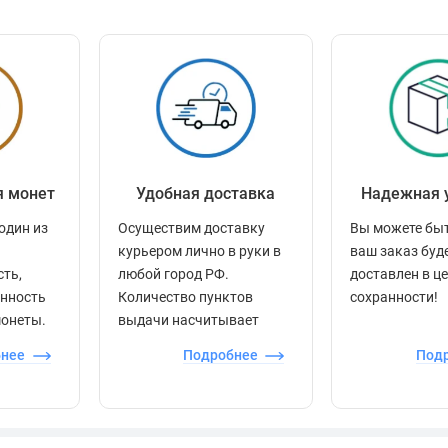
я монет
Удобная доставка
Надежная 
один из
Осуществим доставку
Вы можете быт
курьером лично в руки в
ваш заказ буд
сть,
любой город РФ.
доставлен в ц
енность
Количество пунктов
сохранности!
монеты.
выдачи насчитывает
более 60 000 точек по
бнее
Подробнее
Под
всей стране.