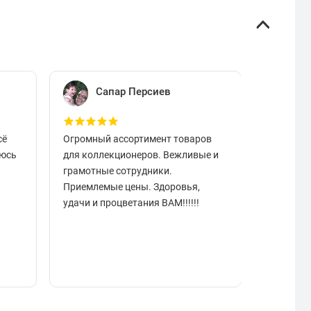
Сапар Персиев
Е
сё
Огромный ассортимент товаров
Отличный
аюсь
для коллекционеров. Вежливые и
вовремя.
грамотные сотрудники.
чистые в
Приемлемые цены. Здоровья,
разобрат
удачи и процветания ВАМ!!!!!!
подарок.
отзывчи