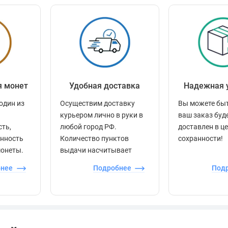
я монет
Удобная доставка
Надежная 
один из
Осуществим доставку
Вы можете быт
курьером лично в руки в
ваш заказ буд
сть,
любой город РФ.
доставлен в ц
енность
Количество пунктов
сохранности!
монеты.
выдачи насчитывает
более 60 000 точек по
бнее
Подробнее
Под
всей стране.