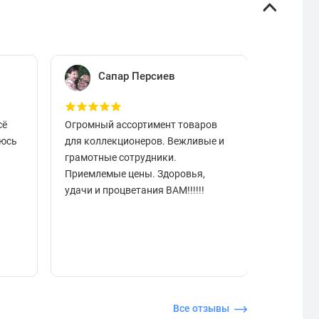
Сапар Персиев
Е
сё
Огромный ассортимент товаров
Отличный
аюсь
для коллекционеров. Вежливые и
вовремя.
грамотные сотрудники.
чистые в
Приемлемые цены. Здоровья,
разобрат
удачи и процветания ВАМ!!!!!!
подарок.
отзывчи
Все отзывы