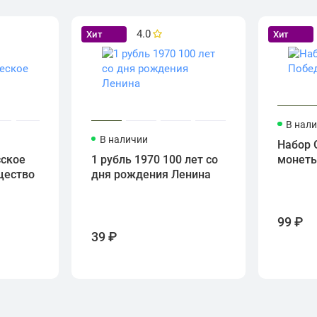
4.0
Хит
Хит
В нал
В наличии
Набор 
сское
1 рубль 1970 100 лет со
монет
щество
дня рождения Ленина
99 ₽
39 ₽