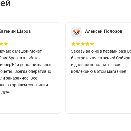
лей
Евгений Шаров
Алексей Полозов
ничаю с Мешок-Монет
Заказываю не в первый раз! В
 Приобретал альбомы
быстро и качественно! Собир
ционерЪ" и дополнительные
и дальше пополнять свою
монеты. Всегда оперативно
коллекцию в этом магазине!
ли заказанное. Все
ло в хорошем состоянии.
ндую.