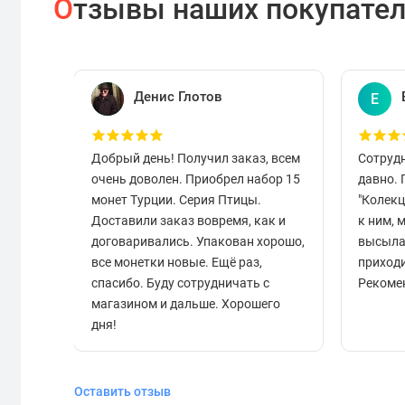
О
тзывы наших покупате
Денис Глотов
Е
Добрый день! Получил заказ, всем
Сотруд
очень доволен. Приобрел набор 15
давно.
монет Турции. Серия Птицы.
"Колек
Доставили заказ вовремя, как и
к ним, 
договаривались. Упакован хорошо,
высыла
все монетки новые. Ещё раз,
приходи
спасибо. Буду сотрудничать с
Рекоме
магазином и дальше. Хорошего
дня!
Оставить отзыв