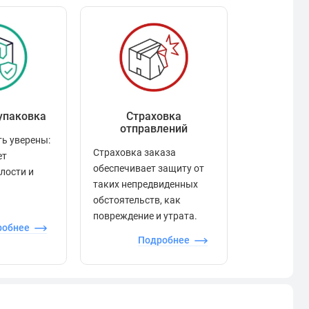
упаковка
Страховка
Рейтинг
отправлений
ь уверены:
Рейтинг по
Страховка заказа
ет
положител
обеспечивает защиту от
елости и
отзывами в
таких непредвиденных
качества то
обстоятельств, как
сервиса и д
повреждение и утрата.
робнее
П
Подробнее