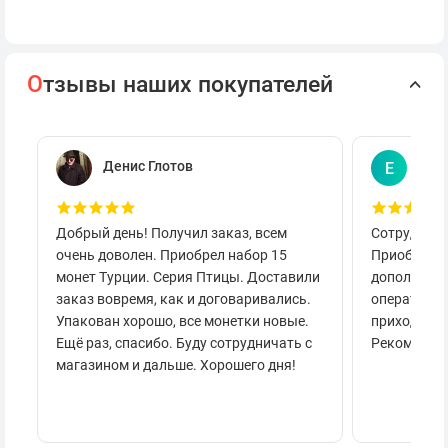
О
тзывы наших покупателей
Денис Глотов
Евг
Е
Добрый день! Получил заказ, всем
Сотруднича
очень доволен. Приобрел набор 15
Приобретал
монет Турции. Серия Птицы. Доставили
дополнител
заказ вовремя, как и договаривались.
оперативно
Упакован хорошо, все монетки новые.
приходило 
Ещё раз, спасибо. Буду сотрудничать с
Рекоменду
магазином и дальше. Хорошего дня!