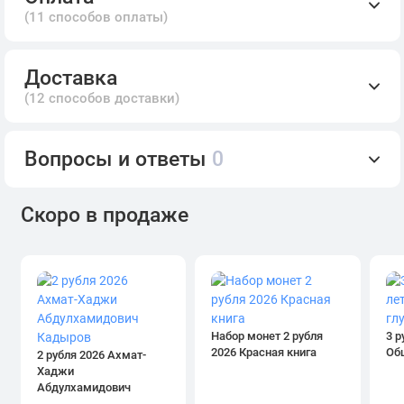
(11 способов оплаты)
Доставка
(12 способов доставки)
Вопросы и ответы
0
Скоро в продаже
Набор монет 2 рубля
3 р
2026 Красная книга
Об
2 рубля 2026 Ахмат-
Хаджи
Абдулхамидович
Кадыров