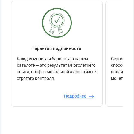
Гарантия подлинности
Се
Каждая монета и банкнота в нашем
Сертификац
каталоге — это результат многолетнего
способов п
опыта, профессиональной экспертизы и
подлинност
строгого контроля.
монеты.
Подробнее