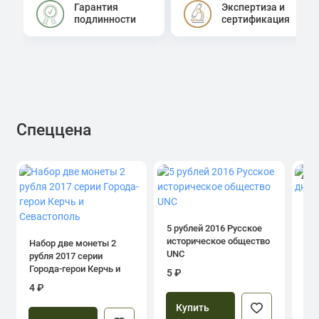
Гарантия
Экспертиза и
подлинности
сертификация
Спеццена
4.0
1 р
дн
5 рублей 2016 Русское
историческое общество
Набор две монеты 2
UNC
рубля 2017 серии
39
Города-герои Керчь и
5 ₽
Севастополь
4 ₽
Купить