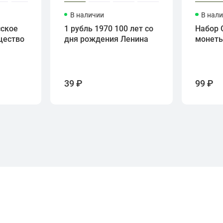
В наличии
В нал
сское
1 рубль 1970 100 лет со
Набор 
щество
дня рождения Ленина
монет
39 ₽
99 ₽