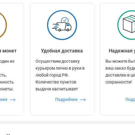
я монет
Удобная доставка
Надежная 
один из
Осуществим доставку
Вы можете быт
курьером лично в руки в
ваш заказ буд
сть,
любой город РФ.
доставлен в ц
енность
Количество пунктов
сохранности!
монеты.
выдачи насчитывает
более 60 000 точек по
бнее
Подробнее
Под
всей стране.