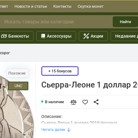
твет
Новости и статьи
Контакты
Скупка монет
Найти
Банкноты
Аксессуары
Акции
Недавние 
осорог
+ 15 бонусов
Похожие
Сьерра-Леоне 1 доллар 
UNC
В наличии
Описание:
Сьерра-Леоне 1 доллар 2019 Носорог
Читать далее