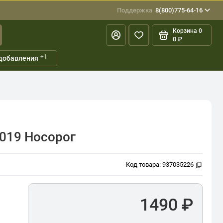
Поддержка
8(800)775-64-16
Корзина
0
0 ₽
+1
добавления
2019 Носорог
Код товара:
937035226
1490 ₽