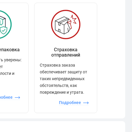
упаковка
Страховка
Рейтинг
отправлений
ь уверены:
Рейтинг по
Страховка заказа
ет
положител
обеспечивает защиту от
елости и
отзывами в
таких непредвиденных
качества то
обстоятельств, как
сервиса и д
повреждение и утрата.
робнее
П
Подробнее