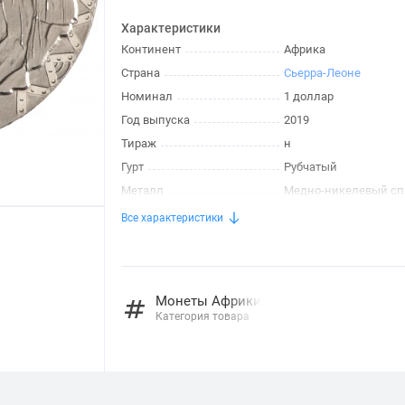
Характеристики
Континент
Африка
Страна
Сьерра-Леоне
Номинал
1 доллар
Год выпуска
2019
Тираж
н
Гурт
Рубчатый
Металл
Медно-никелевый сп
Все характеристики
Монеты Африки
Категория товара