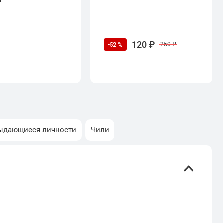
120 ₽
-52 %
250 ₽
ыдающиеся личности
Чили