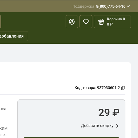
Поддержка
8(800)775-64-16
Корзина
0
0 ₽
добавления
Код товара:
937030601-2
нса
29 ₽
Добавить скидку
ским
и...