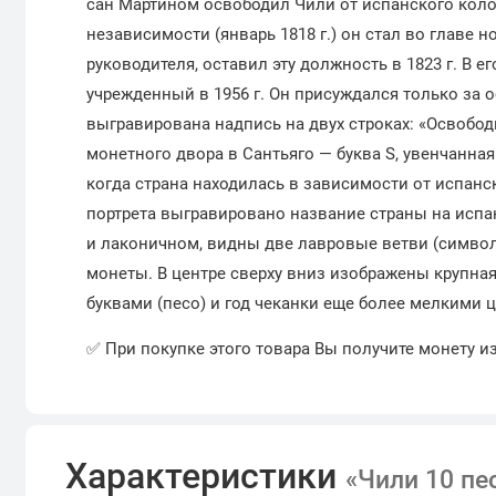
сан Мартином освободил Чили от испанского кол
независимости (январь 1818 г.) он стал во главе 
руководителя, оставил эту должность в 1823 г. В 
учрежденный в 1956 г. Он присуждался только за 
выгравирована надпись на двух строках: «Освободи
монетного двора в Сантьяго — буква S, увенчанная
когда страна находилась в зависимости от испанс
портрета выгравировано название страны на испан
и лаконичном, видны две лавровые ветви (симво
монеты. В центре сверху вниз изображены крупна
буквами (песо) и год чеканки еще более мелкими 
✅ При покупке этого товара Вы получите монету и
Характеристики
«Чили 10 пе