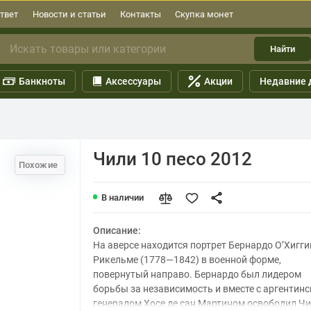
твет
Новости и статьи
Контакты
Скупка монет
Найти
Банкноты
Аксессуары
Акции
Недавние 
Чили 10 песо 2012
Похожие
В наличии
Описание:
На аверсе находится портрет Бернардо О’Хигги
Рикельме (1778—1842) в военной форме,
повернутый направо. Бернардо был лидером
борьбы за независимость и вместе с аргентин
генералом Хосе де сан Мартином освободил Чил