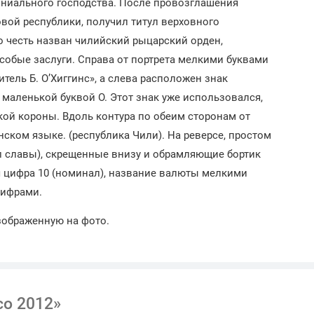
ониального господства. После провозглашения
новой республики, получил титул верховного
его честь назван чилийский рыцарский орден,
особые заслуги. Справа от портрета мелкими буквами
тель Б. О’Хиггинс», а слева расположен знак
 маленькой буквой О. Этот знак уже использовался,
кой короны. Вдоль контура по обеим сторонам от
ском языке. (республика Чили). На реверсе, простом
л славы), скрещенные внизу и обрамляющие бортик
я цифра 10 (номинал), название валюты мелкими
цифрами.
зображенную на фото.
со 2012»