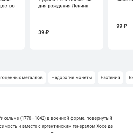
щество
дня рождения Ленина
99 ₽
39 ₽
агоценных металлов
Недорогие монеты
Растения
В
 Рикельме (1778—1842) в военной форме, повернутый
симость и вместе с аргентинским генералом Хосе де