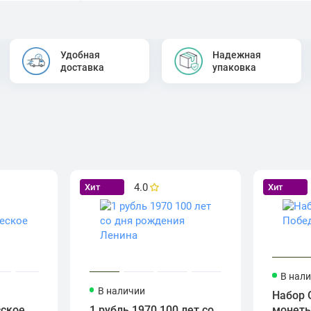
Удобная
Надежная
доставка
упаковка
4.0
Хит
Хит
В нал
В наличии
Набор 
сское
1 рубль 1970 100 лет со
монет