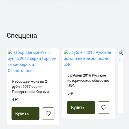
Спеццена
4.0
1 р
дн
5 рублей 2016 Русское
историческое общество
Набор две монеты 2
UNC
рубля 2017 серии
39
Города-герои Керчь и
5 ₽
Севастополь
4 ₽
Купить
Купить