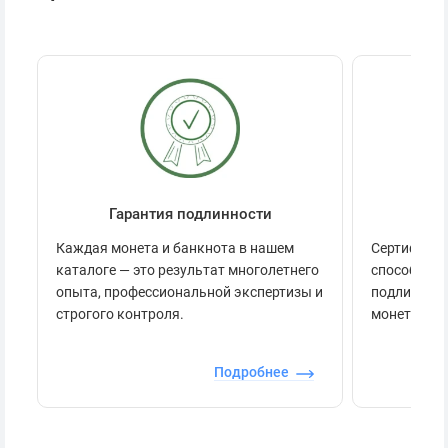
Гарантия подлинности
Се
Каждая монета и банкнота в нашем
Сертификац
каталоге — это результат многолетнего
способов п
опыта, профессиональной экспертизы и
подлинност
строгого контроля.
монеты.
Подробнее