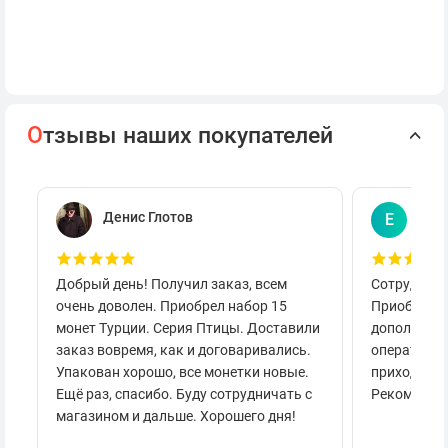
О
тзывы наших покупателей
Денис Глотов
Евг
Е
Добрый день! Получил заказ, всем
Сотруднича
очень доволен. Приобрел набор 15
Приобретал
монет Турции. Серия Птицы. Доставили
дополнител
заказ вовремя, как и договаривались.
оперативно
Упакован хорошо, все монетки новые.
приходило 
Ещё раз, спасибо. Буду сотрудничать с
Рекоменду
магазином и дальше. Хорошего дня!