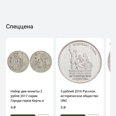
Спеццена
4.0
Набор две монеты 2
5 рублей 2016 Русское
1 р
рубля 2017 серии
историческое общество
дн
Города-герои Керчь и
UNC
Севастополь
4 ₽
5 ₽
39