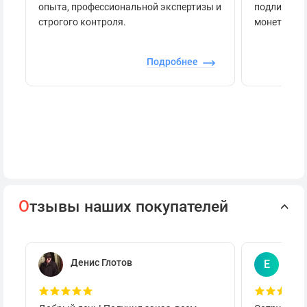
опыта, профессиональной экспертизы и
подлинност
строгого контроля.
монеты.
Подробнее
О
тзывы наших покупателей
Денис Глотов
Евг
Е