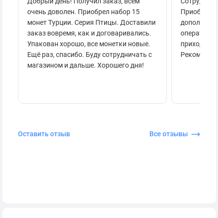
Добрый день! Получил заказ, всем
Сотруднича
очень доволен. Приобрел набор 15
Приобретал
монет Турции. Серия Птицы. Доставили
дополнител
заказ вовремя, как и договаривались.
оперативно
Упакован хорошо, все монетки новые.
приходило 
Ещё раз, спасибо. Буду сотрудничать с
Рекоменду
магазином и дальше. Хорошего дня!
Оставить отзыв
Все отзывы