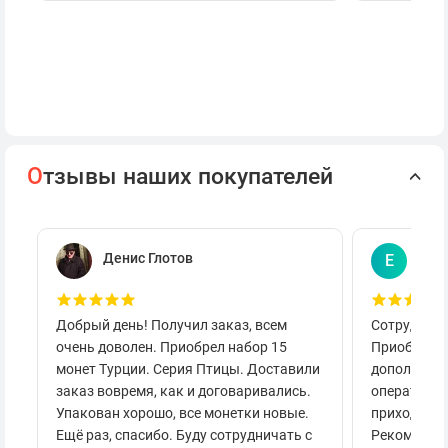
О
тзывы наших покупателей
Денис Глотов
Евг
Е
Добрый день! Получил заказ, всем
Сотруднича
очень доволен. Приобрел набор 15
Приобретал
монет Турции. Серия Птицы. Доставили
дополнител
заказ вовремя, как и договаривались.
оперативно
Упакован хорошо, все монетки новые.
приходило 
Ещё раз, спасибо. Буду сотрудничать с
Рекоменду