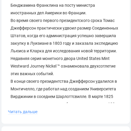
Бенджамина Франклина на посту министра
иностранных дел Америки во Франции.
Во время своего первого президентского срока Томас
Джефферсон практически удвоил размер Соединенных
Штатов, когда его администрация успешно завершила
закупку в Луизиане в 1803 году и заказала экспедицию
Льюиса и Кларка для исследования новой территории.
Недавняя серия монетного двора United States Mint
Westward Journey Nickel ™ ознаменовала двухсотлетие
этих важных событий.
В конце своего президентства Джефферсон удалился в
Монтичелло, где работал над созданием Университета
Вирджинии в соседнем Шарлоттсвилле. В марте 1825
года школа открылась для обслуживания первых 123
Читать дальше
учеников.
Законодательство о чеканке при президенте Томасе
Джефферсоне: