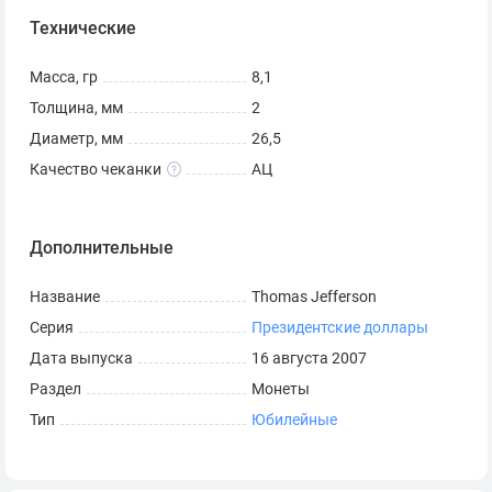
Технические
Реверс:
СОЕДИНЕННЫЕ ШТАТЫ АМЕРИКИ
Масса, гр
8,1
$ 1
Толщина, мм
2
Инкрустированные гуртовые (краевые) надписи:
Диаметр, мм
26,5
2007
Качество чеканки
АЦ
E PLURIBUS UNUMIN
Бог, которому мы доверяем
знак монетного двора («P», «D» или «S»). Джозеф Менна
Дополнительные
, скульптор-гравер; Дон Эверхарт, скульптор-гравер
Название
Thomas Jefferson
В отличном состоянии, из ролла.
Серия
Президентские доллары
Монета США — 1 доллар
Дата выпуска
16 августа 2007
Президентские доллары — Томас Джефферсон
Раздел
Монеты
Диаметр: 26,5 мм
Тип
Юбилейные
Толщина: 2 мм
Вес: 8,1 гр