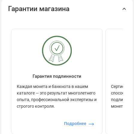
Гарантии магазина
Гарантия подлинности
Се
Каждая монета и банкнота в нашем
Сертификац
каталоге — это результат многолетнего
способов п
опыта, профессиональной экспертизы и
подлинност
строгого контроля.
монеты.
Подробнее