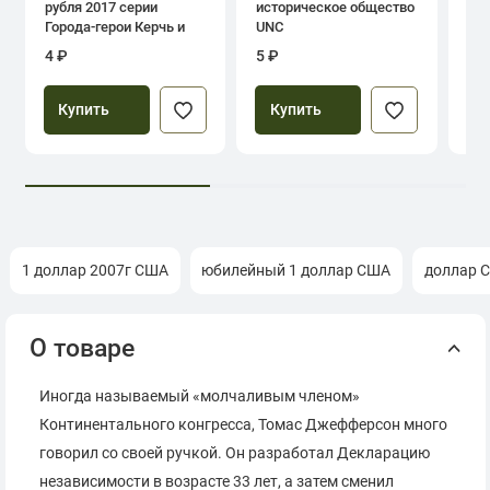
рубля 2017 серии
историческое общество
дн
Города-герои Керчь и
UNC
Севастополь
4 ₽
5 ₽
39
Купить
Купить
1 доллар 2007г США
юбилейный 1 доллар США
доллар 
О товаре
Иногда называемый «молчаливым членом»
Континентального конгресса, Томас Джефферсон много
говорил со своей ручкой. Он разработал Декларацию
независимости в возрасте 33 лет, а затем сменил