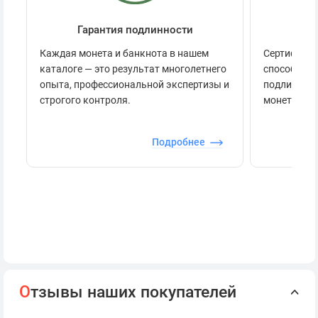
Гарантия подлинности
Се
Каждая монета и банкнота в нашем
Сертификац
каталоге — это результат многолетнего
способов п
опыта, профессиональной экспертизы и
подлинност
строгого контроля.
монеты.
Подробнее
О
тзывы наших покупателей