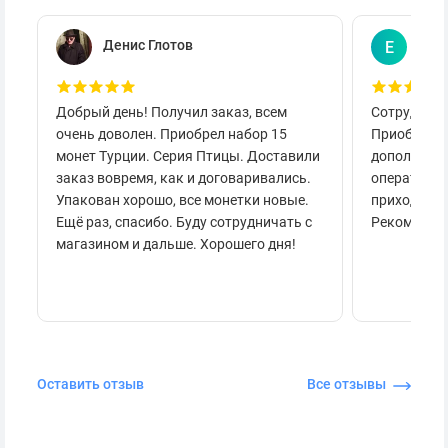
Денис Глотов
Евг
Е
Добрый день! Получил заказ, всем
Сотруднича
очень доволен. Приобрел набор 15
Приобретал
монет Турции. Серия Птицы. Доставили
дополнител
заказ вовремя, как и договаривались.
оперативно
Упакован хорошо, все монетки новые.
приходило 
Ещё раз, спасибо. Буду сотрудничать с
Рекоменду
магазином и дальше. Хорошего дня!
Оставить отзыв
Все отзывы