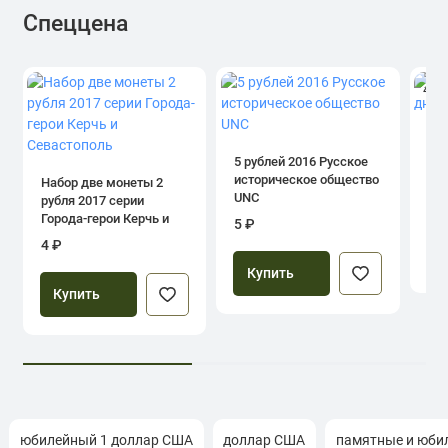
Спеццена
4.0
1 р
дн
5 рублей 2016 Русское
историческое общество
Набор две монеты 2
UNC
рубля 2017 серии
39
Города-герои Керчь и
5 ₽
Севастополь
4 ₽
Купить
Купить
юбилейный 1 доллар США
доллар США
памятные и юби