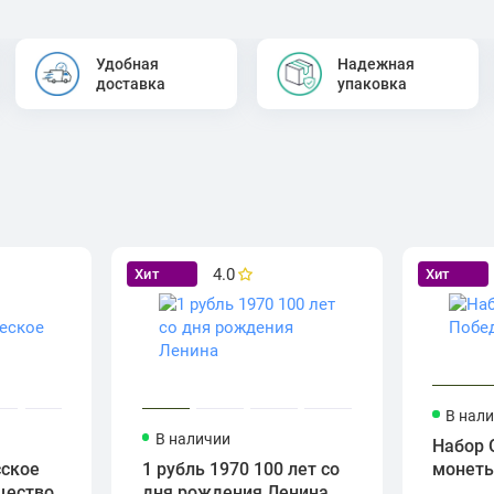
Удобная
Надежная
доставка
упаковка
4.0
Хит
Хит
В нал
В наличии
Набор 
сское
1 рубль 1970 100 лет со
монет
щество
дня рождения Ленина