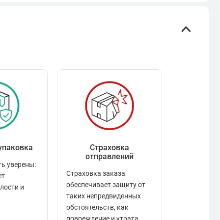
упаковка
Страховка
Рейтинг
отправлений
ь уверены:
Рейтинг по
Страховка заказа
ет
положител
обеспечивает защиту от
елости и
отзывами в
таких непредвиденных
качества то
обстоятельств, как
сервиса и д
повреждение и утрата.