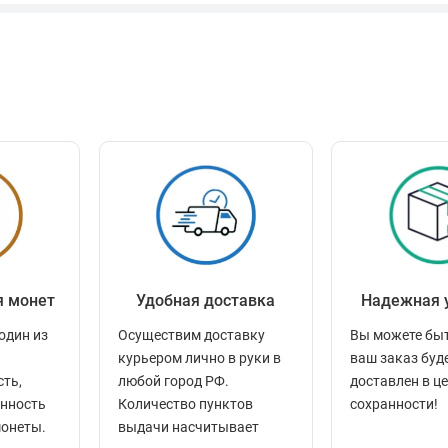
я монет
Удобная доставка
Надежная 
один из
Осуществим доставку
Вы можете быт
курьером лично в руки в
ваш заказ буд
сть,
любой город РФ.
доставлен в ц
енность
Количество пунктов
сохранности!
монеты.
выдачи насчитывает