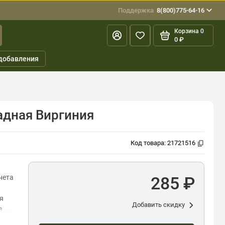
Поддержка
8(800)775-64-16
Корзина
0
0 ₽
добавления
адная Виргиния
Код товара:
21721516
нета
285 ₽
я
Добавить скидку
...