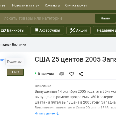
твет
Новости и статьи
Контакты
Скупка монет
Найти
Банкноты
Аксессуары
Акции
Недавние 
ападная Виргиния
США 25 центов 2005 Зап
Похожие
UNC
В наличии
Описание:
Выпущенная 14 октября 2005 года, эта 35-я мо
выпущена в рамках программы «50 Квотеров
штата» и пятая выпущена в 2005 году. Западна
Вирджиния, принятая в Союз 20 июня 1863 года,
Читать далее