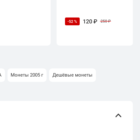
120 ₽
-52 %
250 ₽
А
Монеты 2005 г
Дешёвые монеты