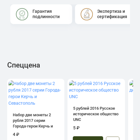
Гарантия
Экспертиза и
подлинности
сертификация
Спеццена
4.0
1 р
дн
5 рублей 2016 Русское
историческое общество
Набор две монеты 2
UNC
рубля 2017 серии
39
Города-герои Керчь и
5 ₽
Севастополь
4 ₽