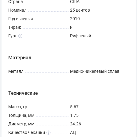
Страна
США
ЧЕТВЕРТАК
Номинал
25 центов
Обратные надписи
Год выпуска
2010
ГОРЯЧИЕ ИСТОЧНИКИ
Тираж
н
ARKANSAS
Гурт
Рифленый
2010
ИЗ МНОГИХ — ЕДИНОЕ
Материал
В отличном состоянии, из ролла.
Монета США — 25 центов
Металл
Медно-никелевый сплав
Национальные парки США — Хот-Спрингс
Диаметр: 24.3 мм
Технические
Масса: 5.67 г
Толщина: 1.7 мм
Масса, гр
5.67
Гурт: Рифлёный
Толщина, мм
1.75
Диаметр, мм
24.26
Качество чеканки
АЦ