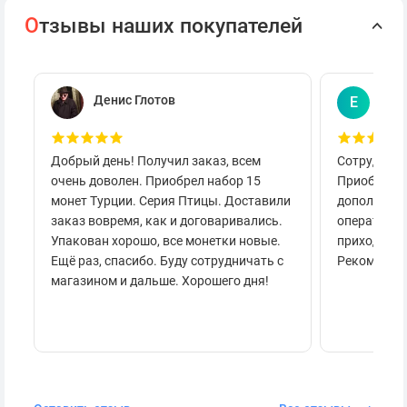
О
тзывы наших покупателей
Денис Глотов
Евг
Е
Добрый день! Получил заказ, всем
Сотруднича
очень доволен. Приобрел набор 15
Приобретал
монет Турции. Серия Птицы. Доставили
дополнител
заказ вовремя, как и договаривались.
оперативно
Упакован хорошо, все монетки новые.
приходило 
Ещё раз, спасибо. Буду сотрудничать с
Рекоменду
магазином и дальше. Хорошего дня!