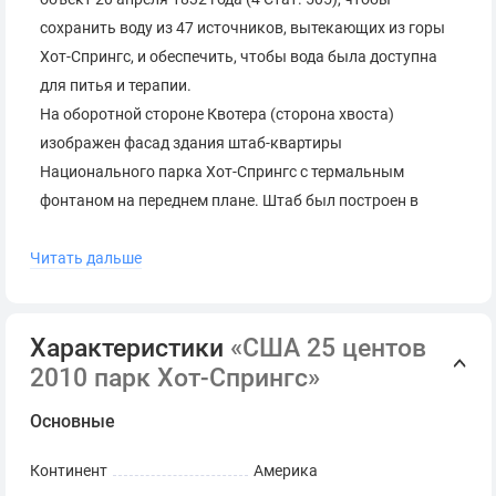
сохранить воду из 47 источников, вытекающих из горы
Хот-Спрингс, и обеспечить, чтобы вода была доступна
для питья и терапии.
На оборотной стороне Квотера (сторона хвоста)
изображен фасад здания штаб-квартиры
Национального парка Хот-Спрингс с термальным
фонтаном на переднем плане. Штаб был построен в
стиле испанского колониального возрождения и
Читать дальше
завершен в 1936 году. Справа от двери изображена
эмблема Службы национальных парков.
Проектирование кандидатов было разработано по
Характеристики
«США 25 центов
согласованию с представителями национального парка
2010 парк Хот-Спрингс»
Хот-Спрингс.
Лицевые надписи
Основные
СОЕДИНЕННЫЕ ШТАТЫ АМЕРИКИ
LIBERTY
Континент
Америка
НА БОГА УПОВАЕМ