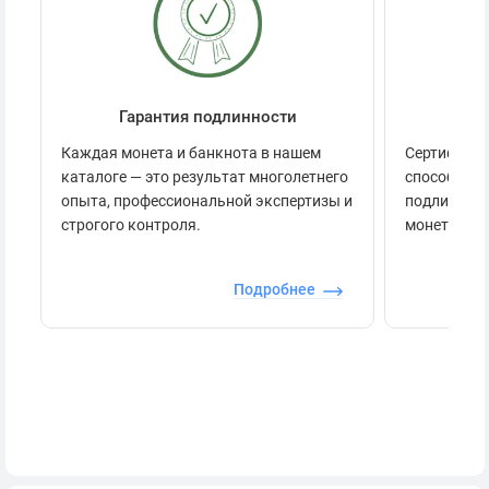
Гарантия подлинности
Се
Каждая монета и банкнота в нашем
Сертификац
каталоге — это результат многолетнего
способов п
опыта, профессиональной экспертизы и
подлинност
строгого контроля.
монеты.
Подробнее