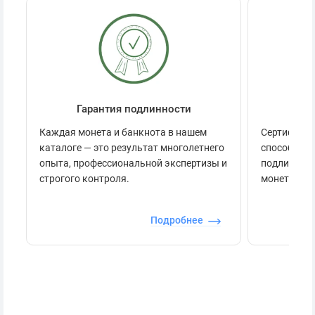
Гарантия подлинности
Се
Каждая монета и банкнота в нашем
Сертификац
каталоге — это результат многолетнего
способов п
опыта, профессиональной экспертизы и
подлинност
строгого контроля.
монеты.
Подробнее