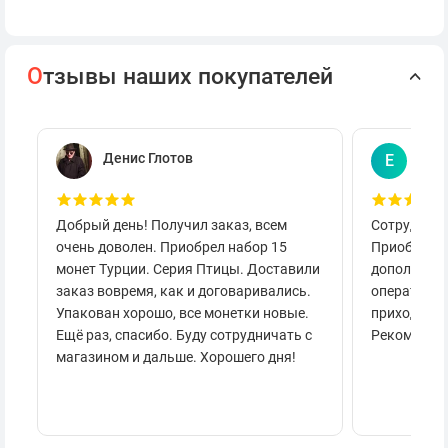
О
тзывы наших покупателей
Денис Глотов
Евг
Е
Добрый день! Получил заказ, всем
Сотруднича
очень доволен. Приобрел набор 15
Приобретал
монет Турции. Серия Птицы. Доставили
дополнител
заказ вовремя, как и договаривались.
оперативно
Упакован хорошо, все монетки новые.
приходило 
Ещё раз, спасибо. Буду сотрудничать с
Рекоменду
магазином и дальше. Хорошего дня!