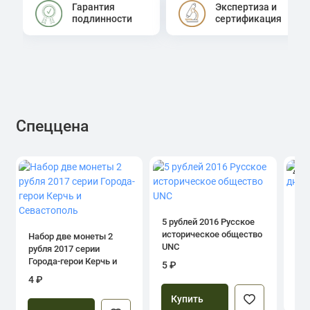
Гарантия
Экспертиза и
подлинности
сертификация
Спеццена
4.0
1 р
дн
5 рублей 2016 Русское
историческое общество
Набор две монеты 2
UNC
рубля 2017 серии
39
Города-герои Керчь и
5 ₽
Севастополь
4 ₽
Купить