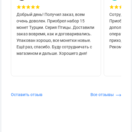
Добрый день! Получил заказ, всем
Сотруднича
очень доволен. Приобрел набор 15
Приобретал
монет Турции. Серия Птицы. Доставили
дополнител
заказ вовремя, как и договаривались.
оперативно
Упакован хорошо, все монетки новые.
приходило 
Ещё раз, спасибо. Буду сотрудничать с
Рекоменду
магазином и дальше. Хорошего дня!
Оставить отзыв
Все отзывы