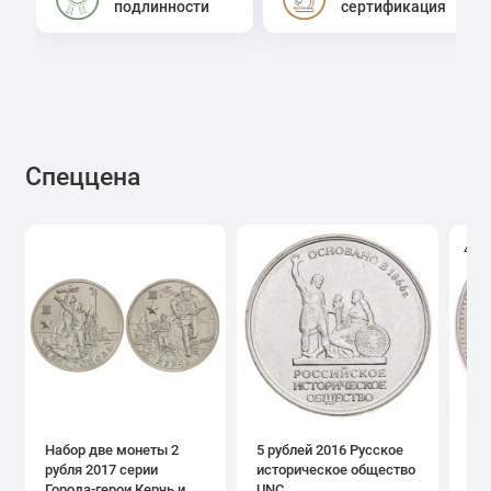
подлинности
сертификация
Спеццена
4.0
Набор две монеты 2
5 рублей 2016 Русское
1 р
рубля 2017 серии
историческое общество
дн
Города-герои Керчь и
UNC