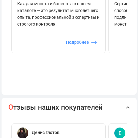
Каждая монета и банкнота в нашем
Сертификац
каталоге — это результат многолетнего
способов п
опыта, профессиональной экспертизы и
подлинност
строгого контроля.
монеты.
Подробнее
О
тзывы наших покупателей
Денис Глотов
Евг
Е