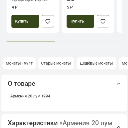
Севастополь
4 ₽
5 ₽
39
Купить
Купить
Монеты 1994г
Старые монеты
Дешёвые монеты
Мо
О товаре
Армения 20 лум 1994.
Характеристики
«Армения 20 лум