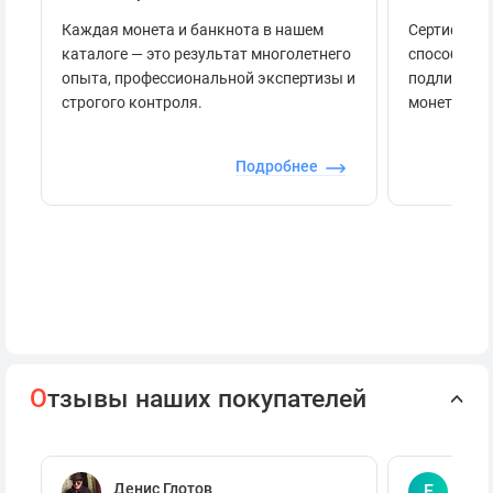
Каждая монета и банкнота в нашем
Сертификац
каталоге — это результат многолетнего
способов п
опыта, профессиональной экспертизы и
подлинност
строгого контроля.
монеты.
Подробнее
О
тзывы наших покупателей
Денис Глотов
Евг
Е