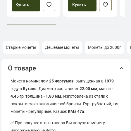
Купить
Купить
Старые монеты
Дешёвые монеты
Монеты до 2000г
О товаре
Монета номиналом
25 чертумов
, выпущенная в
1979
году в
Бутане
. Диаметр составляет
22.00 мм
, масса -
4.45 гр
, толщина -
1.80 мм
. Изготовлена из стали с
покрытием из алюминиевой бронзы. Гурт рубчатый, тип
монеты - регулярные. Krause:
KM# 47a
.
✅ При покупке этого товара Вы получите монету
изображенную на фото.