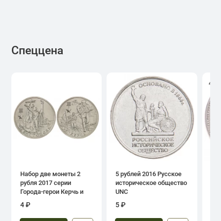
Спеццена
4.0
Набор две монеты 2
5 рублей 2016 Русское
1 р
рубля 2017 серии
историческое общество
дн
Города-герои Керчь и
UNC
Севастополь
4 ₽
5 ₽
39