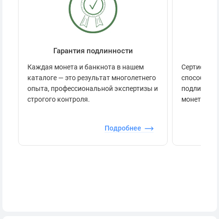
Гарантия подлинности
Се
Каждая монета и банкнота в нашем
Сертификац
каталоге — это результат многолетнего
способов п
опыта, профессиональной экспертизы и
подлинност
строгого контроля.
монеты.
Подробнее