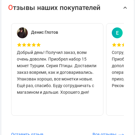
О
тзывы наших покупателей
Денис Глотов
Евг
Е
Добрый день! Получил заказ, всем
Сотруднича
очень доволен. Приобрел набор 15
Приобретал
монет Турции. Серия Птицы. Доставили
дополнител
заказ вовремя, как и договаривались.
оперативно
Упакован хорошо, все монетки новые.
приходило 
Ещё раз, спасибо. Буду сотрудничать с
Рекоменду
магазином и дальше. Хорошего дня!
Оставить отзыв
Все отзывы