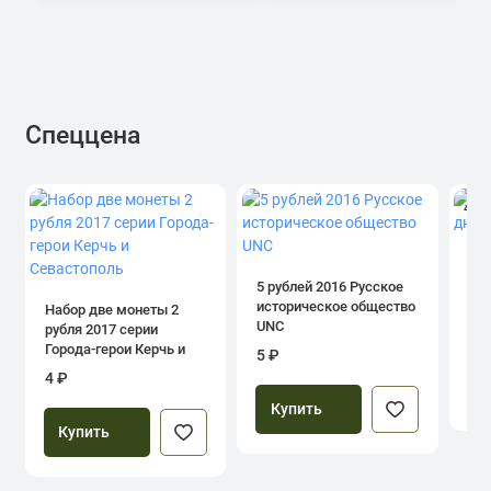
Спеццена
4.0
1 р
дн
5 рублей 2016 Русское
историческое общество
Набор две монеты 2
UNC
рубля 2017 серии
39
Города-герои Керчь и
5 ₽
Севастополь
4 ₽
Купить
Купить