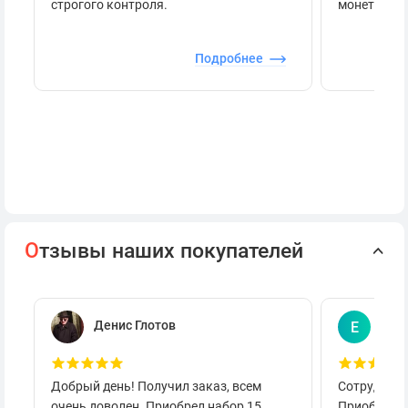
строгого контроля.
монеты.
Подробнее
О
тзывы наших покупателей
Денис Глотов
Евг
Е
Добрый день! Получил заказ, всем
Сотруднича
очень доволен. Приобрел набор 15
Приобретал