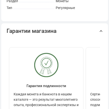
Раздел
Монеты
Тип
Регулярные
Гарантии магазина
Гарантия подлинности
Се
Каждая монета и банкнота в нашем
Сертификац
каталоге — это результат многолетнего
способов п
опыта, профессиональной экспертизы и
подлинност