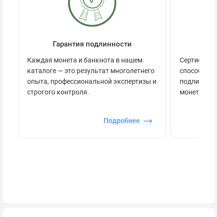
Гарантия подлинности
Се
Каждая монета и банкнота в нашем
Сертификац
каталоге — это результат многолетнего
способов п
опыта, профессиональной экспертизы и
подлинност
строгого контроля.
монеты.
Подробнее