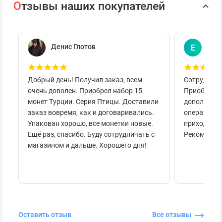
О
тзывы наших покупателей
Денис Глотов
Евг
Е
Добрый день! Получил заказ, всем
Сотруднича
очень доволен. Приобрел набор 15
Приобретал
монет Турции. Серия Птицы. Доставили
дополнител
заказ вовремя, как и договаривались.
оперативно
Упакован хорошо, все монетки новые.
приходило 
Ещё раз, спасибо. Буду сотрудничать с
Рекоменду
магазином и дальше. Хорошего дня!
Оставить отзыв
Все отзывы