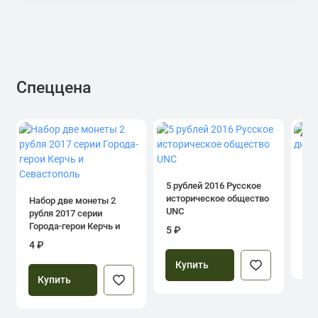
Спеццена
4.0
1 р
дн
5 рублей 2016 Русское
историческое общество
Набор две монеты 2
UNC
рубля 2017 серии
39
Города-герои Керчь и
5 ₽
Севастополь
4 ₽
Купить
Купить