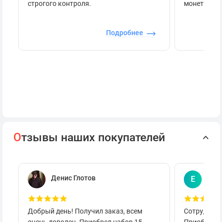
строгого контроля.
монеты.
Подробнее
О
тзывы наших покупателей
Денис Глотов
Евг
Е
Добрый день! Получил заказ, всем
Сотруднича