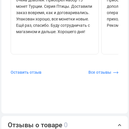
очень доволен. Приобрел набор 15
Приобретал
монет Турции. Серия Птицы. Доставили
дополнител
заказ вовремя, как и договаривались.
оперативно
Упакован хорошо, все монетки новые.
приходило 
Ещё раз, спасибо. Буду сотрудничать с
Рекоменду
магазином и дальше. Хорошего дня!
Оставить отзыв
Все отзывы
Отзывы о товаре
0