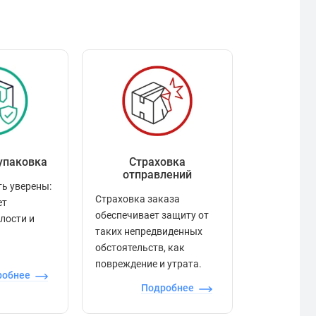
упаковка
Страховка
Рейтинг
отправлений
ь уверены:
Рейтинг по
Страховка заказа
ет
положител
обеспечивает защиту от
елости и
отзывами в
таких непредвиденных
качества то
обстоятельств, как
сервиса и д
повреждение и утрата.
робнее
П
Подробнее