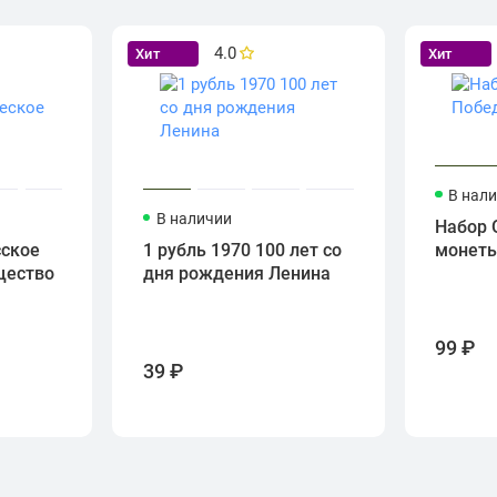
4.0
Хит
Хит
В нал
В наличии
Набор 
сское
1 рубль 1970 100 лет со
монет
щество
дня рождения Ленина
99 ₽
39 ₽