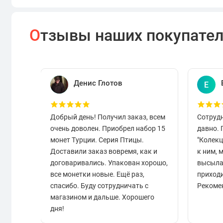
О
тзывы наших покупате
Денис Глотов
Е
Добрый день! Получил заказ, всем
Сотруд
очень доволен. Приобрел набор 15
давно.
монет Турции. Серия Птицы.
"Колек
Доставили заказ вовремя, как и
к ним, 
договаривались. Упакован хорошо,
высыла
все монетки новые. Ещё раз,
приходи
спасибо. Буду сотрудничать с
Рекоме
магазином и дальше. Хорошего
дня!