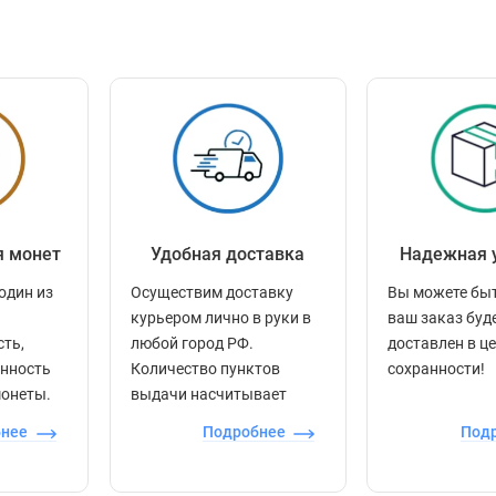
я монет
Удобная доставка
Надежная 
один из
Осуществим доставку
Вы можете быт
курьером лично в руки в
ваш заказ буд
сть,
любой город РФ.
доставлен в ц
енность
Количество пунктов
сохранности!
монеты.
выдачи насчитывает
более 60 000 точек по
бнее
Подробнее
Под
всей стране.