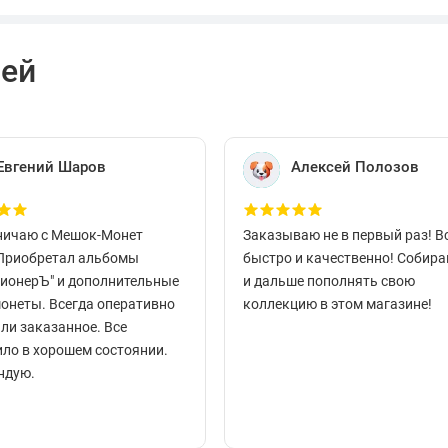
лей
Евгений Шаров
Алексей Полозов
ничаю с Мешок-Монет
Заказываю не в первый раз! В
 Приобретал альбомы
быстро и качественно! Собир
ционерЪ" и дополнительные
и дальше пополнять свою
монеты. Всегда оперативно
коллекцию в этом магазине!
ли заказанное. Все
ло в хорошем состоянии.
ндую.