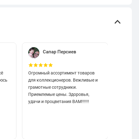
Сапар Персиев
Е
сё
Огромный ассортимент товаров
Отличный
аюсь
для коллекционеров. Вежливые и
вовремя.
грамотные сотрудники.
чистые в
Приемлемые цены. Здоровья,
разобрат
удачи и процветания ВАМ!!!!!!
подарок.
отзывчи