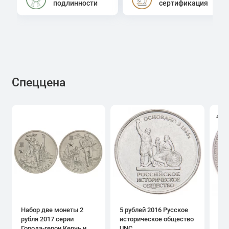
подлинности
сертификация
Спеццена
4.0
Набор две монеты 2
5 рублей 2016 Русское
1 р
рубля 2017 серии
историческое общество
дн
Города-герои Керчь и
UNC