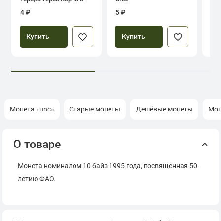
Севастополь
4 ₽
5 ₽
39
Купить
Купить
Монета «unc»
Старые монеты
Дешёвые монеты
Мон
О товаре
Монета номиналом 10 байз 1995 года, посвященная 50-
летию ФАО.