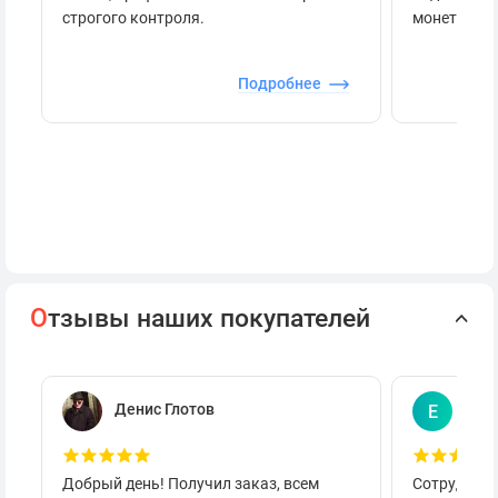
строгого контроля.
монеты.
Подробнее
О
тзывы наших покупателей
Денис Глотов
Евг
Е
Добрый день! Получил заказ, всем
Сотруднича