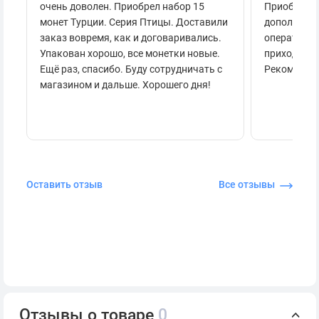
очень доволен. Приобрел набор 15
Приобретал
монет Турции. Серия Птицы. Доставили
дополнител
заказ вовремя, как и договаривались.
оперативно
Упакован хорошо, все монетки новые.
приходило 
Ещё раз, спасибо. Буду сотрудничать с
Рекоменду
магазином и дальше. Хорошего дня!
Оставить отзыв
Все отзывы
Отзывы о товаре
0