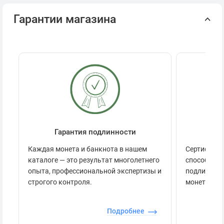
Гарантии магазина
Гарантия подлинности
Се
Каждая монета и банкнота в нашем
Сертификац
каталоге — это результат многолетнего
способов п
опыта, профессиональной экспертизы и
подлинност
строгого контроля.
монеты.
Подробнее