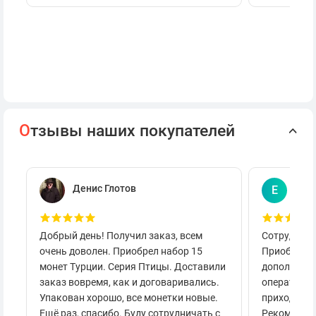
О
тзывы наших покупателей
Денис Глотов
Евг
Е
Добрый день! Получил заказ, всем
Сотруднича
очень доволен. Приобрел набор 15
Приобретал
монет Турции. Серия Птицы. Доставили
дополнител
заказ вовремя, как и договаривались.
оперативно
Упакован хорошо, все монетки новые.
приходило 
Ещё раз, спасибо. Буду сотрудничать с
Рекоменду