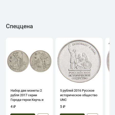
Спеццена
4.0
Набор две монеты 2
5 рублей 2016 Русское
1 р
рубля 2017 серии
историческое общество
дн
Города-герои Керчь и
UNC
Севастополь
4 ₽
5 ₽
39