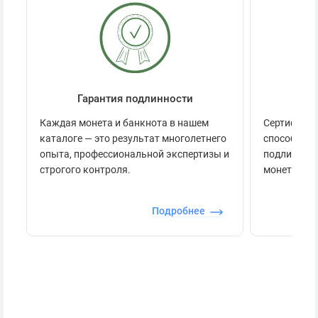
Гарантия подлинности
Се
Каждая монета и банкнота в нашем
Сертификац
каталоге — это результат многолетнего
способов п
опыта, профессиональной экспертизы и
подлинност
строгого контроля.
монеты.
Подробнее