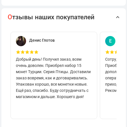
О
тзывы наших покупателей
Денис Глотов
Евг
Е
Добрый день! Получил заказ, всем
Сотруднича
очень доволен. Приобрел набор 15
Приобретал
монет Турции. Серия Птицы. Доставили
дополнител
заказ вовремя, как и договаривались.
оперативно
Упакован хорошо, все монетки новые.
приходило 
Ещё раз, спасибо. Буду сотрудничать с
Рекоменду
магазином и дальше. Хорошего дня!