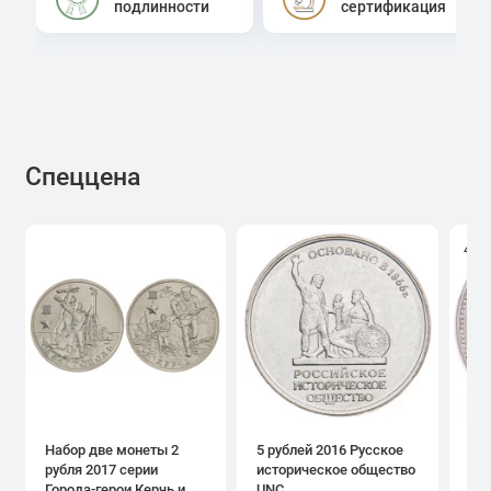
подлинности
сертификация
Спеццена
4.0
Набор две монеты 2
5 рублей 2016 Русское
1 р
рубля 2017 серии
историческое общество
дн
Города-герои Керчь и
UNC