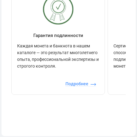
Гарантия подлинности
Се
Каждая монета и банкнота в нашем
Сертификац
каталоге — это результат многолетнего
способов п
опыта, профессиональной экспертизы и
подлинност
строгого контроля.
монеты.
Подробнее