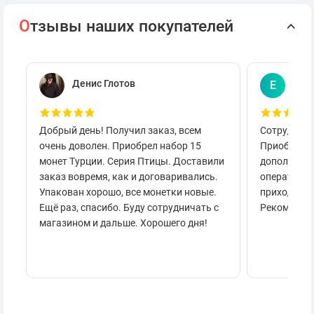
О
тзывы наших покупателей
Денис Глотов
Евг
Е
Добрый день! Получил заказ, всем
Сотруднича
очень доволен. Приобрел набор 15
Приобретал
монет Турции. Серия Птицы. Доставили
дополнител
заказ вовремя, как и договаривались.
оперативно
Упакован хорошо, все монетки новые.
приходило 
Ещё раз, спасибо. Буду сотрудничать с
Рекоменду
магазином и дальше. Хорошего дня!