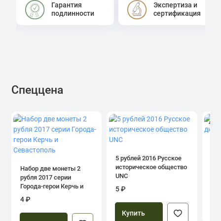
Гарантия
Экспертиза и
подлинности
сертификация
Спеццена
4.0
1 р
дн
5 рублей 2016 Русское
историческое общество
Набор две монеты 2
UNC
рубля 2017 серии
39
Города-герои Керчь и
5 ₽
Севастополь
4 ₽
Купить