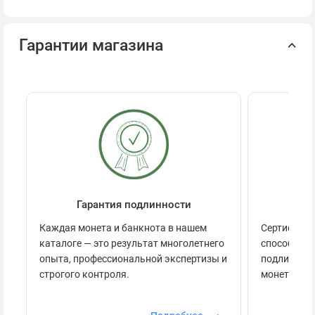
Гарантии магазина
Гарантия подлинности
Се
Каждая монета и банкнота в нашем
Сертификац
каталоге — это результат многолетнего
способов п
опыта, профессиональной экспертизы и
подлинност
строгого контроля.
монеты.