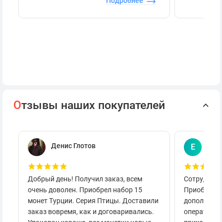
Подробнее
О
тзывы наших покупателей
Денис Глотов
Евг
Е
Добрый день! Получил заказ, всем
Сотруднича
очень доволен. Приобрел набор 15
Приобретал
монет Турции. Серия Птицы. Доставили
дополнител
заказ вовремя, как и договаривались.
оперативно