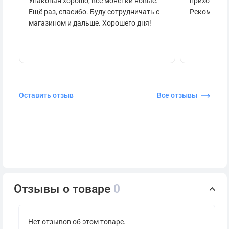
Упакован хорошо, все монетки новые.
приходило 
Ещё раз, спасибо. Буду сотрудничать с
Рекоменду
магазином и дальше. Хорошего дня!
Оставить отзыв
Все отзывы
Отзывы о товаре
0
Нет отзывов об этом товаре.