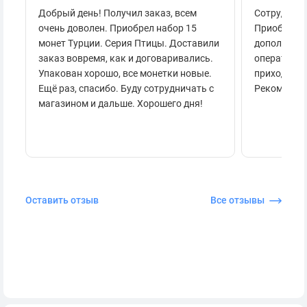
Добрый день! Получил заказ, всем
Сотруднича
очень доволен. Приобрел набор 15
Приобретал
монет Турции. Серия Птицы. Доставили
дополнител
заказ вовремя, как и договаривались.
оперативно
Упакован хорошо, все монетки новые.
приходило 
Ещё раз, спасибо. Буду сотрудничать с
Рекоменду
магазином и дальше. Хорошего дня!
Оставить отзыв
Все отзывы