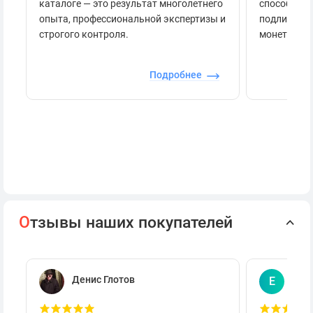
каталоге — это результат многолетнего
способов п
опыта, профессиональной экспертизы и
подлинност
строгого контроля.
монеты.
Подробнее
О
тзывы наших покупателей
Денис Глотов
Евг
Е