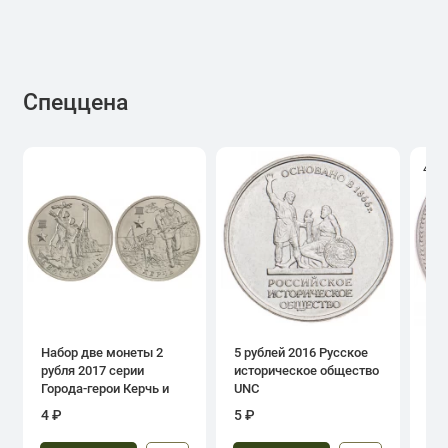
Спеццена
4.0
Набор две монеты 2
5 рублей 2016 Русское
1 р
рубля 2017 серии
историческое общество
дн
Города-герои Керчь и
UNC
Севастополь
4 ₽
5 ₽
39