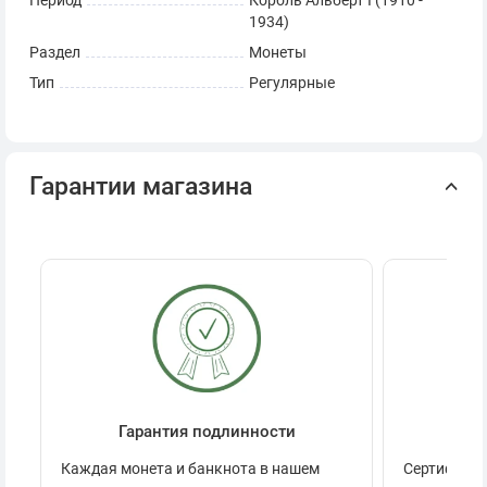
Период
Король Альберт I (1910 -
1934)
Раздел
Монеты
Тип
Регулярные
Гарантии магазина
Гарантия подлинности
Се
Каждая монета и банкнота в нашем
Сертификац