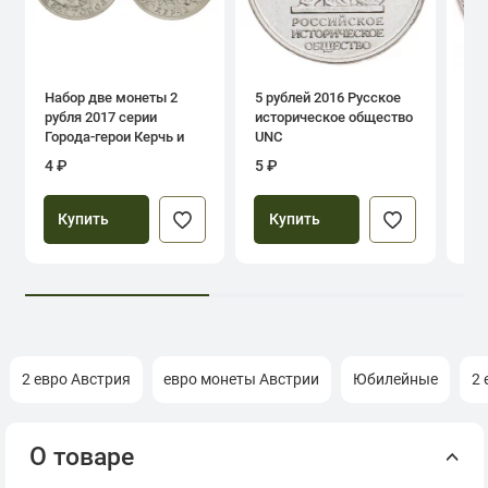
Набор две монеты 2
5 рублей 2016 Русское
1 р
рубля 2017 серии
историческое общество
дн
Города-герои Керчь и
UNC
Севастополь
4 ₽
5 ₽
39
Купить
Купить
2 евро Австрия
евро монеты Австрии
Юбилейные
2 
О товаре