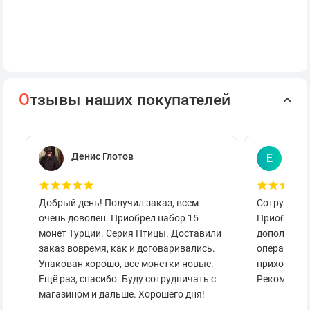
О
тзывы наших покупателей
Денис Глотов
Евг
Е
Добрый день! Получил заказ, всем
Сотруднича
очень доволен. Приобрел набор 15
Приобретал
монет Турции. Серия Птицы. Доставили
дополнител
заказ вовремя, как и договаривались.
оперативно
Упакован хорошо, все монетки новые.
приходило 
Ещё раз, спасибо. Буду сотрудничать с
Рекоменду
магазином и дальше. Хорошего дня!