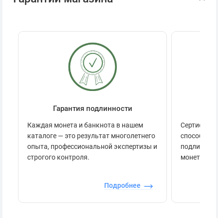
Гарантия подлинности
Се
Каждая монета и банкнота в нашем
Сертификац
каталоге — это результат многолетнего
способов п
опыта, профессиональной экспертизы и
подлинност
строгого контроля.
монеты.
Подробнее