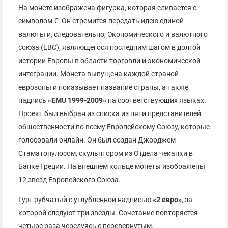
На монете изображена фигурка, которая сливается с
символом €. Он стремится передать идею единой
валюты и, следовательно, Экономического и валютного
союза (ЕВС), являющегося последним шагом в долгой
истории Европы в области торговли и экономической
интеграции. Монета выпущена каждой страной
еврозоны и показывает название страны, а также
надпись
«EMU 1999-2009»
на соответствующих языках.
Проект был выбран из списка из пяти представителей
общественности по всему Европейскому Союзу, которые
голосовали онлайн. Он был создан Джорджем
Стаматопулосом, скульптором из Отдела чеканки в
Банке Греции. На внешнем кольце монеты изображены
12 звезд Европейского Союза.
Гурт рубчатый с углубленной надписью
«2 евро»
, за
которой следуют три звезды. Сочетание повторяется
четыре раза чередуясь с перевернутым.