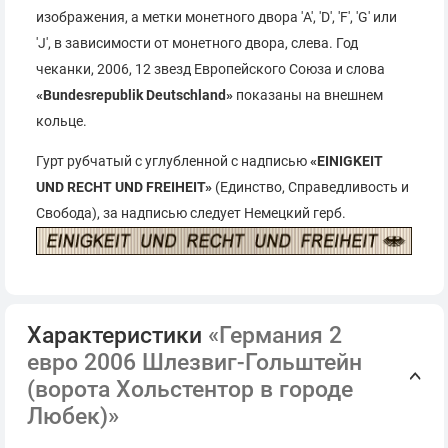
изображения, а метки монетного двора 'A', 'D', 'F', 'G' или
'J', в зависимости от монетного двора, слева. Год
чеканки, 2006, 12 звезд Европейского Союза и слова
«Bundesrepublik Deutschland»
показаны на внешнем
кольце.
Гурт рубчатый с углубленной с надписью
«EINIGKEIT
UND RECHT UND FREIHEIT»
(Единство, Справедливость и
Свобода), за надписью следует Немецкий герб.
Характеристики
«Германия 2
евро 2006 Шлезвиг-Гольштейн
(ворота Хольстентор в городе
Любек)»