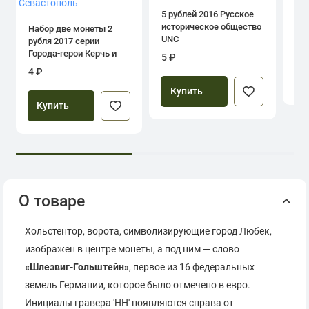
дн
5 рублей 2016 Русское
историческое общество
Набор две монеты 2
UNC
рубля 2017 серии
39
Города-герои Керчь и
5 ₽
Севастополь
4 ₽
Купить
Купить
О товаре
Хольстентор, ворота, символизирующие город Любек,
изображен в центре монеты, а под ним — слово
«Шлезвиг-Гольштейн»
, первое из 16 федеральных
земель Германии, которое было отмечено в евро.
Инициалы гравера 'HH' появляются справа от