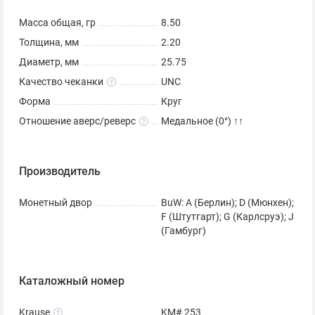
Масса общая, гр
8.50
Толщина, мм
2.20
Диаметр, мм
25.75
Качество чеканки
UNC
Форма
Круг
Отношение аверс/реверс
Медальное (0°) ↑↑
Производитель
Монетный двор
BuW: A (Берлин); D (Мюнхен);
F (Штутгарт); G (Карлсруэ); J
(Гамбург)
Каталожный номер
Krause
KM# 253