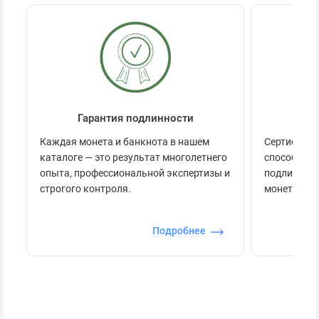
Гарантия подлинности
Се
Каждая монета и банкнота в нашем
Сертификац
каталоге — это результат многолетнего
способов п
опыта, профессиональной экспертизы и
подлинност
строгого контроля.
монеты.
Подробнее