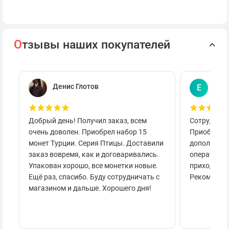
О
тзывы наших покупателей
Денис Глотов
Евг
Е
Добрый день! Получил заказ, всем
Сотруднича
очень доволен. Приобрел набор 15
Приобретал
монет Турции. Серия Птицы. Доставили
дополнител
заказ вовремя, как и договаривались.
оперативно
Упакован хорошо, все монетки новые.
приходило 
Ещё раз, спасибо. Буду сотрудничать с
Рекоменду
магазином и дальше. Хорошего дня!