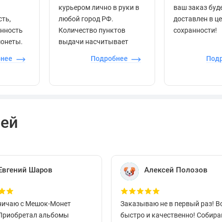
курьером лично в руки в
ваш заказ буд
сть,
любой город РФ.
доставлен в ц
енность
Количество пунктов
сохранности!
монеты.
выдачи насчитывает
более 60 000 точек по
бнее
Подробнее
Под
всей стране.
лей
Евгений Шаров
Алексей Полозов
ничаю с Мешок-Монет
Заказываю не в первый раз! В
 Приобретал альбомы
быстро и качественно! Собир