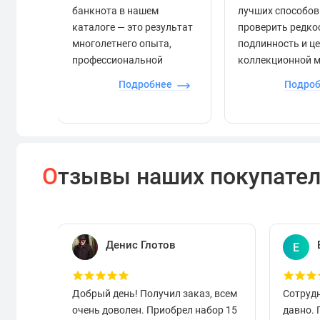
банкнота в нашем
лучших способов
каталоге — это результат
проверить редко
многолетнего опыта,
подлинность и ц
профессиональной
коллекционной 
экспертизы и строгого
Подробнее
Подро
контроля.
О
тзывы наших покупате
Денис Глотов
Е
Добрый день! Получил заказ, всем
Сотруд
очень доволен. Приобрел набор 15
давно.