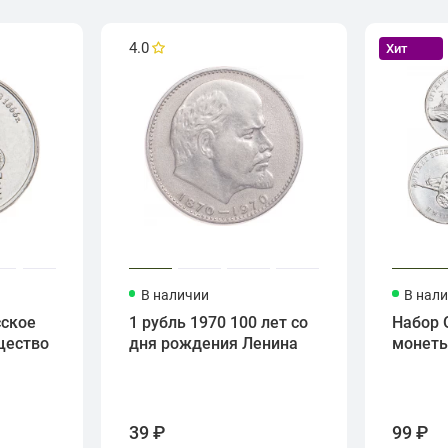
4.0
Хит
В наличии
В нал
сское
1 рубль 1970 100 лет со
Набор 
щество
дня рождения Ленина
монет
39 ₽
99 ₽