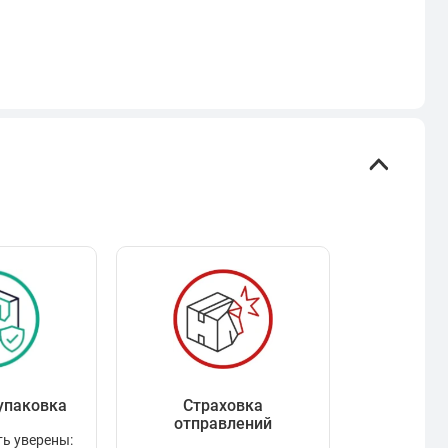
упаковка
Страховка
Рейтинг
отправлений
ь уверены:
Рейтинг по