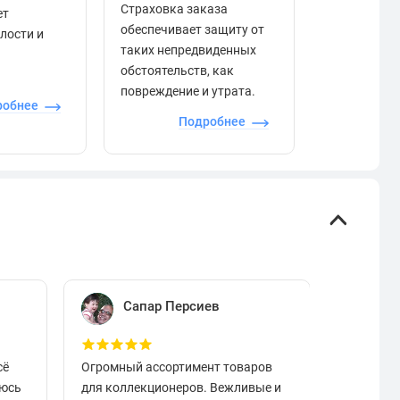
Страховка заказа
ет
положител
обеспечивает защиту от
елости и
отзывами в
таких непредвиденных
качества то
обстоятельств, как
сервиса и д
повреждение и утрата.
робнее
П
Подробнее
Сапар Персиев
Е
сё
Огромный ассортимент товаров
Отличный
аюсь
для коллекционеров. Вежливые и
вовремя.