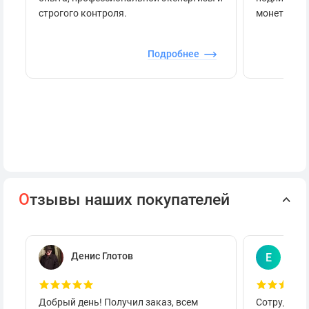
строгого контроля.
монеты.
Подробнее
О
тзывы наших покупателей
Денис Глотов
Евг
Е
Добрый день! Получил заказ, всем
Сотруднича