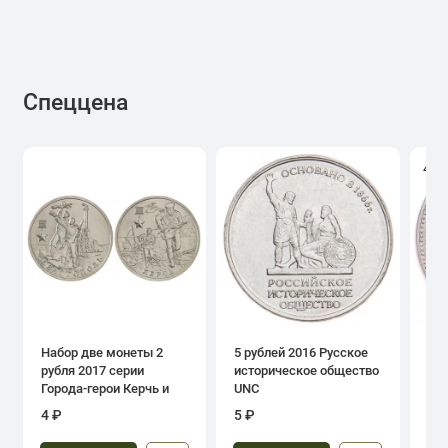
Спеццена
4.0
Набор две монеты 2
5 рублей 2016 Русское
1 р
рубля 2017 серии
историческое общество
дн
Города-герои Керчь и
UNC
Севастополь
4 ₽
5 ₽
39