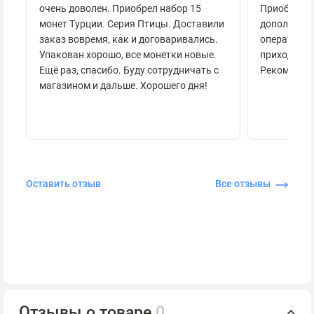
очень доволен. Приобрел набор 15
Приобретал
монет Турции. Серия Птицы. Доставили
дополнител
заказ вовремя, как и договаривались.
оперативно
Упакован хорошо, все монетки новые.
приходило 
Ещё раз, спасибо. Буду сотрудничать с
Рекоменду
магазином и дальше. Хорошего дня!
Оставить отзыв
Все отзывы
Отзывы о товаре
0