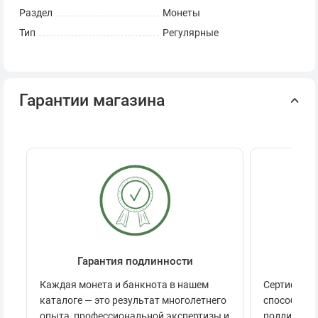
Раздел
Монеты
Тип
Регулярные
Гарантии магазина
Гарантия подлинности
Се
Каждая монета и банкнота в нашем
Сертификац
каталоге — это результат многолетнего
способов п
опыта, профессиональной экспертизы и
подлинност