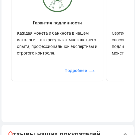
Гарантия подлинности
Се
Каждая монета и банкнота в нашем
Сертификац
каталоге — это результат многолетнего
способов п
опыта, профессиональной экспертизы и
подлинност
строгого контроля.
монеты.
Подробнее
О
тзывы наших покупателей