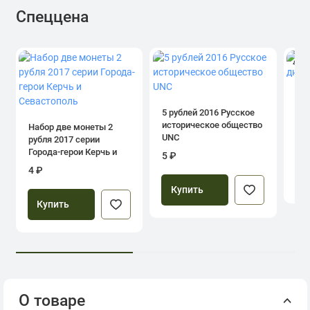
Спеццена
4.0
1 р
дн
5 рублей 2016 Русское
историческое общество
Набор две монеты 2
UNC
рубля 2017 серии
39
Города-герои Керчь и
5 ₽
Севастополь
4 ₽
Купить
Купить
О товаре