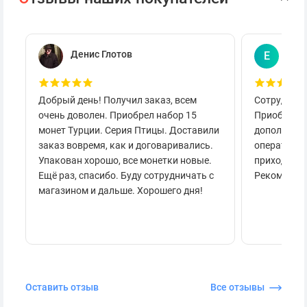
Денис Глотов
Евг
Е
Добрый день! Получил заказ, всем
Сотруднича
очень доволен. Приобрел набор 15
Приобретал
монет Турции. Серия Птицы. Доставили
дополнител
заказ вовремя, как и договаривались.
оперативно
Упакован хорошо, все монетки новые.
приходило 
Ещё раз, спасибо. Буду сотрудничать с
Рекоменду
магазином и дальше. Хорошего дня!
Оставить отзыв
Все отзывы