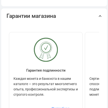
Гарантии магазина
Гарантия подлинности
Се
Каждая монета и банкнота в нашем
Сертификац
каталоге — это результат многолетнего
способов п
опыта, профессиональной экспертизы и
подлинност
строгого контроля.
монеты.