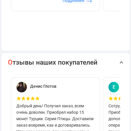
Подробнее
О
тзывы наших покупателей
Денис Глотов
Евг
Е
Добрый день! Получил заказ, всем
Сотруднича
очень доволен. Приобрел набор 15
Приобретал
монет Турции. Серия Птицы. Доставили
дополнител
заказ вовремя, как и договаривались.
оперативно