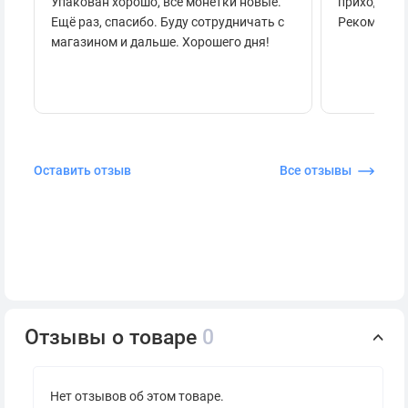
Упакован хорошо, все монетки новые.
приходило 
Ещё раз, спасибо. Буду сотрудничать с
Рекоменду
магазином и дальше. Хорошего дня!
Оставить отзыв
Все отзывы
Отзывы о товаре
0
Нет отзывов об этом товаре.