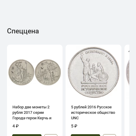
Спеццена
4.0
Набор две монеты 2
5 рублей 2016 Русское
1 р
рубля 2017 серии
историческое общество
дн
Города-герои Керчь и
UNC
Севастополь
4 ₽
5 ₽
39