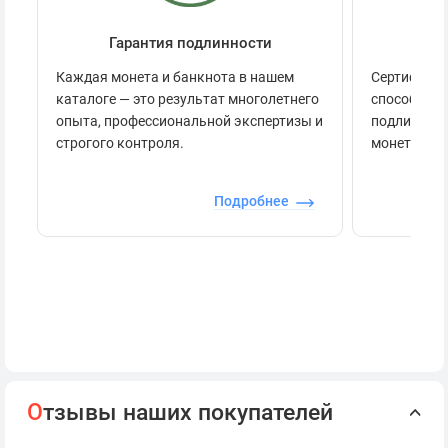
Гарантия подлинности
Се
Каждая монета и банкнота в нашем
Сертификац
каталоге — это результат многолетнего
способов п
опыта, профессиональной экспертизы и
подлинност
строгого контроля.
монеты.
Подробнее
О
тзывы наших покупателей