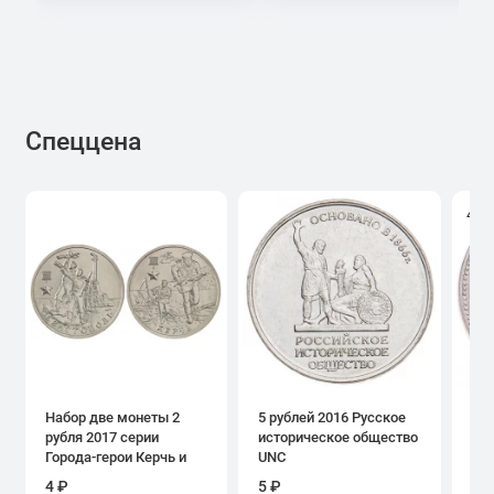
Спеццена
4.0
Набор две монеты 2
5 рублей 2016 Русское
1 р
рубля 2017 серии
историческое общество
дн
Города-герои Керчь и
UNC
Севастополь
4 ₽
5 ₽
39