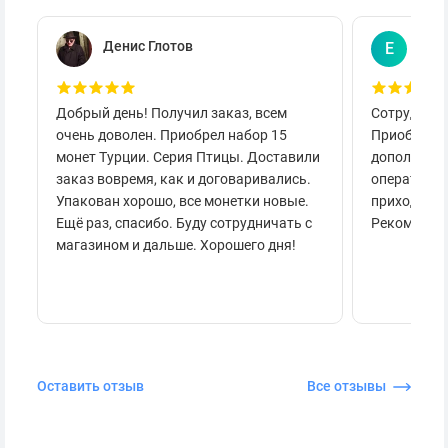
Денис Глотов
Евг
Е
Добрый день! Получил заказ, всем
Сотруднича
очень доволен. Приобрел набор 15
Приобретал
монет Турции. Серия Птицы. Доставили
дополнител
заказ вовремя, как и договаривались.
оперативно
Упакован хорошо, все монетки новые.
приходило 
Ещё раз, спасибо. Буду сотрудничать с
Рекоменду
магазином и дальше. Хорошего дня!
Оставить отзыв
Все отзывы