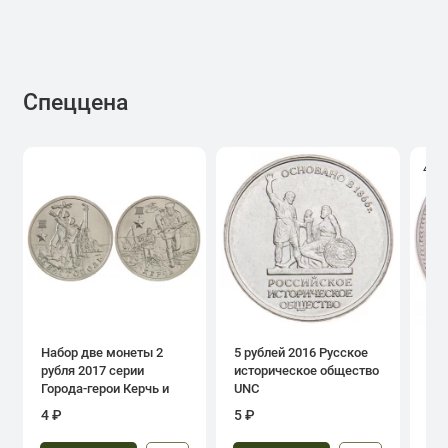
Спеццена
4.0
Набор две монеты 2
5 рублей 2016 Русское
1 р
рубля 2017 серии
историческое общество
дн
Города-герои Керчь и
UNC
Севастополь
4 ₽
5 ₽
39