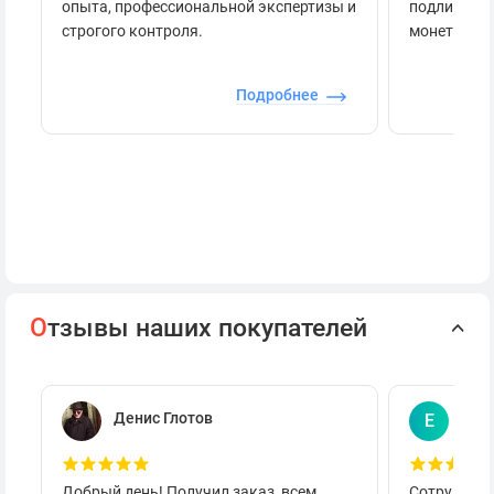
опыта, профессиональной экспертизы и
подлинност
строгого контроля.
монеты.
Подробнее
О
тзывы наших покупателей
Денис Глотов
Евг
Е
Добрый день! Получил заказ, всем
Сотруднича