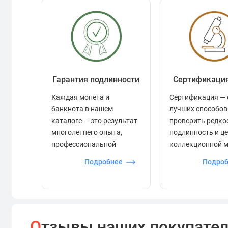
Гарантия подлинности
Сертификаци
Каждая монета и
Сертификация — 
банкнота в нашем
лучших способов
каталоге — это результат
проверить редко
многолетнего опыта,
подлинность и ц
профессиональной
коллекционной 
экспертизы и строгого
Подробнее
Подро
контроля.
О
тзывы наших покупате