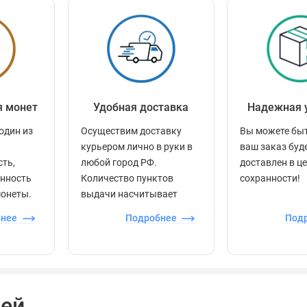
я монет
Удобная доставка
Надежная 
один из
Осуществим доставку
Вы можете быт
курьером лично в руки в
ваш заказ буд
сть,
любой город РФ.
доставлен в ц
енность
Количество пунктов
сохранности!
монеты.
выдачи насчитывает
более 60 000 точек по
бнее
Подробнее
Под
всей стране.
лей