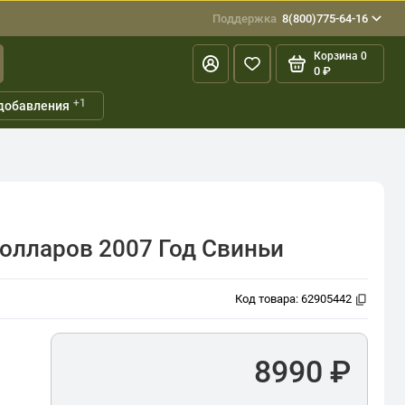
Поддержка
8(800)775-64-16
Корзина
0
0 ₽
+1
добавления
олларов 2007 Год Свиньи
Код товара:
62905442
8990 ₽