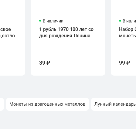
В наличии
В нал
сское
1 рубль 1970 100 лет со
Набор 
щество
дня рождения Ленина
монет
39 ₽
99 ₽
ы
Монеты из драгоценных металлов
Лунный календарь