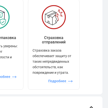
упаковка
Страховка
Рейтинг
отправлений
ь уверены:
Рейтинг по
Страховка заказа
ет
положител
обеспечивает защиту от
елости и
отзывами в
таких непредвиденных
качества то
обстоятельств, как
сервиса и д
повреждение и утрата.
робнее
П
Подробнее