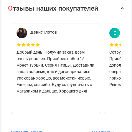
О
тзывы наших покупателей
Денис Глотов
Евг
Е
Добрый день! Получил заказ, всем
Сотруднича
очень доволен. Приобрел набор 15
Приобретал
монет Турции. Серия Птицы. Доставили
дополнител
заказ вовремя, как и договаривались.
оперативно
Упакован хорошо, все монетки новые.
приходило 
Ещё раз, спасибо. Буду сотрудничать с
Рекоменду
магазином и дальше. Хорошего дня!