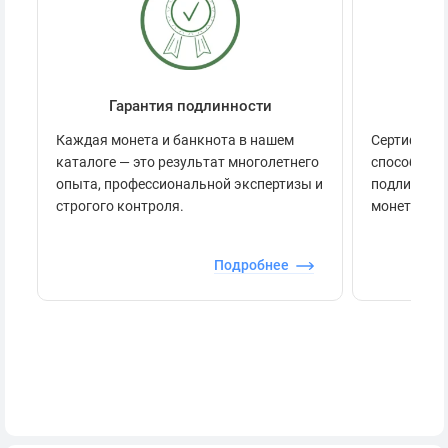
Гарантия подлинности
Се
Каждая монета и банкнота в нашем
Сертификац
каталоге — это результат многолетнего
способов п
опыта, профессиональной экспертизы и
подлинност
строгого контроля.
монеты.
Подробнее