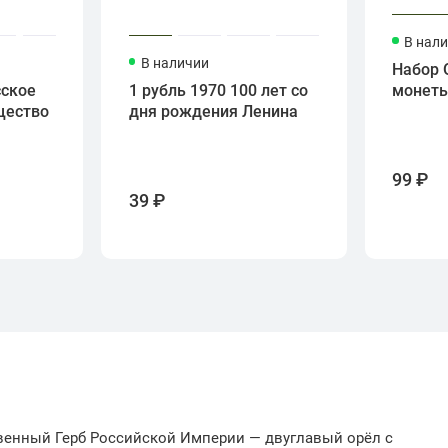
В нал
В наличии
Набор 
сское
1 рубль 1970 100 лет со
монет
щество
дня рождения Ленина
99 ₽
39 ₽
венный Герб Российской Империи — двуглавый орёл с