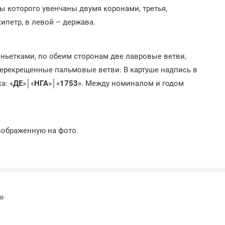
 которого увенчаны двумя коронами, третья,
ипетр, в левой – держава.
ньетками, по обеим сторонам две лавровые ветви,
перекрещенные пальмовые ветви. В картуше надпись в
а: «
ДЕ
»│«
НГА
»│«
1753
». Между номиналом и годом
зображенную на фото.
»