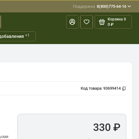
Поддержка
8(800)775-64-16
Корзина
0
0 ₽
+1
добавления
Код товара:
93699414
330 ₽
ными