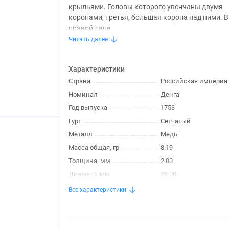
крыльями. Головы которого увенчаны двумя
коронами, третья, большая корона над ними. В
правой лапе...
Читать далее
Характеристики
Страна
Российская империя
Номинал
Денга
Год выпуска
1753
Гурт
Сетчатый
Металл
Медь
Масса общая, гр
8.19
Толщина, мм
2.00
Диаметр, мм
28.00
Все характеристики