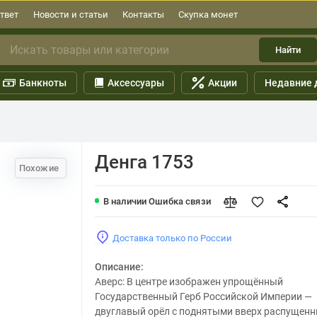
твет
Новости и статьи
Контакты
Скупка монет
Найти
Банкноты
Аксессуары
Акции
Недавние 
Денга 1753
Похожие
В наличии
Ошибка связи
Доставка только по России
Описание:
Аверс: В центре изображен упрощённый
Государственный Герб Российской Империи —
двуглавый орёл с поднятыми вверх распущен