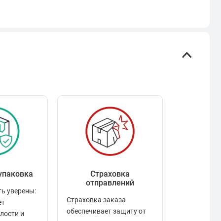
упаковка
Страховка
Рейтинг
отправлений
ь уверены:
Рейтинг по
Страховка заказа
ет
положител
обеспечивает защиту от
елости и
отзывами в