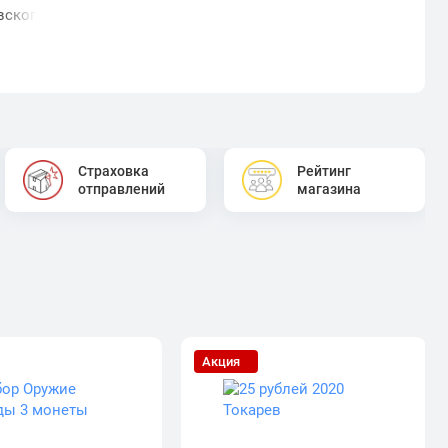
ского рубля до золотого червонца Николая II
Страховка
Рейтинг
отправлений
магазина
Акция