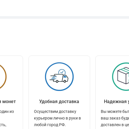
я монет
Удобная доставка
Надежная 
один из
Осуществим доставку
Вы можете быт
курьером лично в руки в
ваш заказ буд
сть,
любой город РФ.
доставлен в ц